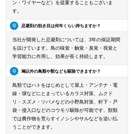
ン・ワイヤーなど）を提案することもございま
す。
忌避剤の効き目は何年くらい持ちますか？
当社が開発した忌避剤については、3年の保証期間
を設けています。鳥の味覚・触覚・臭覚・視覚と
学習能力に作用し、効果が長く持続します。
鳩以外の鳥類や獣なども駆除できますか？
鳥類ではハトをはじめとして屋上・アンテナ・電
線・塀などにとまっているカラス対策、ムクド
リ・スズメ・ツバメなどの小野鳥対策、軒下・戸
袋・侵入口などのコウモリ駆除が可能です。獣類
では農作物を荒らすイノシシやサルなどを追い払
うことができます。