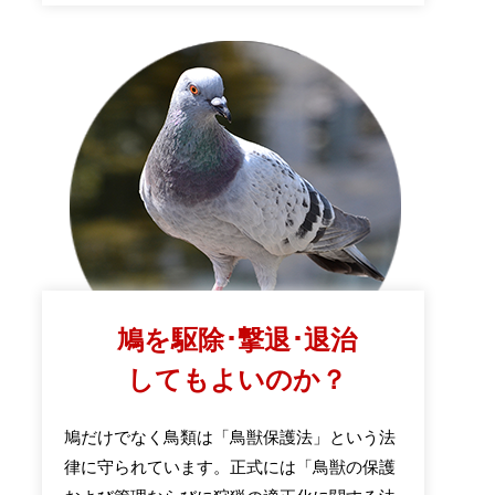
鳩を駆除･撃退･退治
してもよいのか？
鳩だけでなく鳥類は「鳥獣保護法」という法
律に守られています。正式には「鳥獣の保護