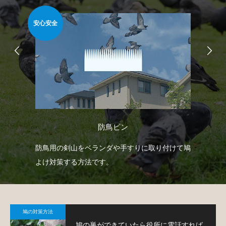
安心安全
簡
防鳥ピン
自動
防鳥用の剣山をベランダや手すりに取り付けて鳩
ベ
せて
よけ対策する方法です。
板
て
鳩の対策方法
鳩の巣ができていたら役所に電話すれば