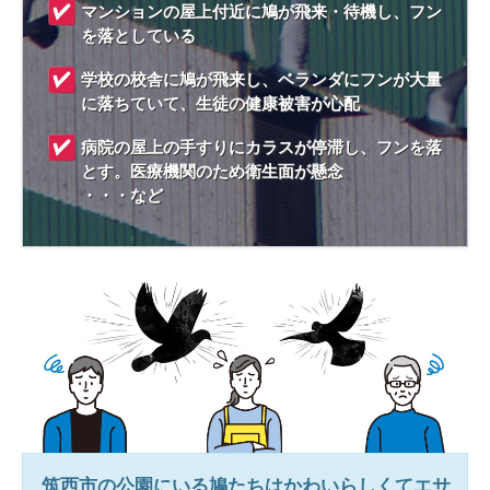
マンションの屋上付近に鳩が飛来・待機し、フン
を落としている
学校の校舎に鳩が飛来し、ベランダにフンが大量
に落ちていて、生徒の健康被害が心配
病院の屋上の手すりにカラスが停滞し、フンを落
とす。医療機関のため衛生面が懸念
・・・など
筑西市
の公園にいる鳩たちはかわいらしくてエサ