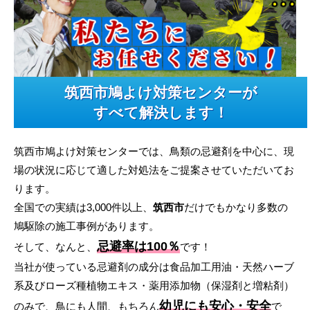
筑西市鳩よけ対策センターが
すべて解決します！
筑西市鳩よけ対策センターでは、鳥類の忌避剤を中心に、現
場の状況に応じて適した対処法をご提案させていただいてお
ります。
全国での実績は3,000件以上、
筑西市
だけでもかなり多数の
鳩駆除の施工事例があります。
忌避率は100％
そして、なんと、
です！
当社が使っている忌避剤の成分は食品加工用油・天然ハーブ
系及びローズ種植物エキス・薬用添加物（保湿剤と増粘剤）
幼児にも安心・安全
のみで、鳥にも人間、もちろん
で