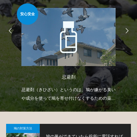
安心安全
難易
忌避剤
射
忌避剤（きひざい）というのは、鳩が嫌がる臭い
ゴ
下げ
や成分を使って鳩を寄せ付けなくするための薬剤
ネ
。
で、様々なタイプのものがあります。
策
鳩の対策方法
鳩の巣ができていたら役所に電話すれば