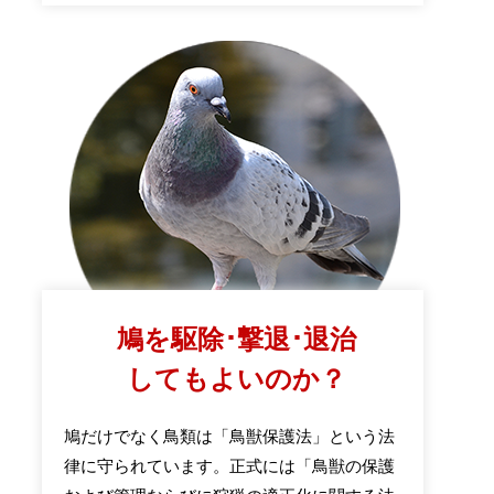
鳩を駆除･撃退･退治
してもよいのか？
鳩だけでなく鳥類は「鳥獣保護法」という法
律に守られています。正式には「鳥獣の保護