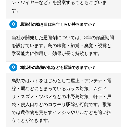
ン・ワイヤーなど）を提案することもございま
す。
忌避剤の効き目は何年くらい持ちますか？
当社が開発した忌避剤については、3年の保証期間
を設けています。鳥の味覚・触覚・臭覚・視覚と
学習能力に作用し、効果が長く持続します。
鳩以外の鳥類や獣なども駆除できますか？
鳥類ではハトをはじめとして屋上・アンテナ・電
線・塀などにとまっているカラス対策、ムクド
リ・スズメ・ツバメなどの小野鳥対策、軒下・戸
袋・侵入口などのコウモリ駆除が可能です。獣類
では農作物を荒らすイノシシやサルなどを追い払
うことができます。