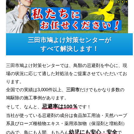
三田市鳩よけ対策センターが
すべて解決します！
三田市鳩よけ対策センターでは、鳥類の忌避剤を中心に、現
場の状況に応じて適した対処法をご提案させていただいてお
ります。
全国での実績は3,000件以上、
三田市
だけでもかなり多数の
鳩駆除の施工事例があります。
忌避率は100％
そして、なんと、
です！
当社が使っている忌避剤の成分は食品加工用油・天然ハーブ
系及びローズ種植物エキス・薬用添加物（保湿剤と増粘剤）
幼児にも安心・安全
のみで、鳥にも人間、もちろん
で