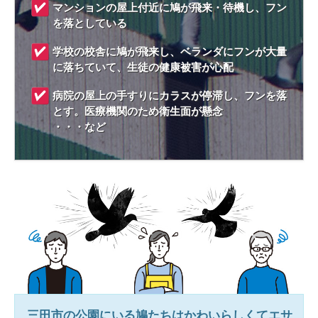
マンションの屋上付近に鳩が飛来・待機し、フン
を落としている
学校の校舎に鳩が飛来し、ベランダにフンが大量
に落ちていて、生徒の健康被害が心配
病院の屋上の手すりにカラスが停滞し、フンを落
とす。医療機関のため衛生面が懸念
・・・など
三田市
の公園にいる鳩たちはかわいらしくてエサ