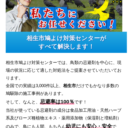
相生市鳩よけ対策センターが
すべて解決します！
相生市鳩よけ対策センターでは、鳥類の忌避剤を中心に、現
場の状況に応じて適した対処法をご提案させていただいてお
ります。
全国での実績は3,000件以上、
相生市
だけでもかなり多数の
鳩駆除の施工事例があります。
忌避率は100％
そして、なんと、
です！
当社が使っている忌避剤の成分は食品加工用油・天然ハーブ
系及びローズ種植物エキス・薬用添加物（保湿剤と増粘剤）
幼児にも安心・安全
のみで、鳥にも人間、もちろん
で