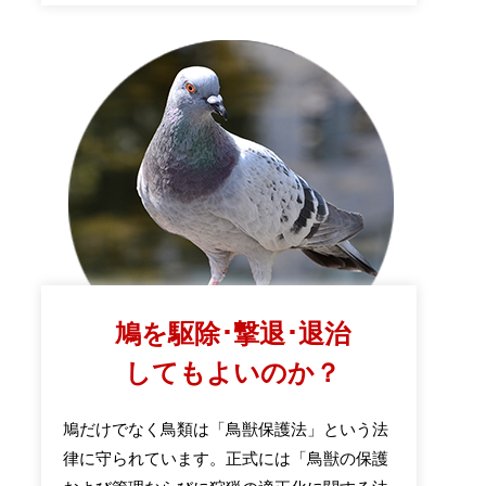
鳩を駆除･撃退･退治
してもよいのか？
鳩だけでなく鳥類は「鳥獣保護法」という法
律に守られています。正式には「鳥獣の保護