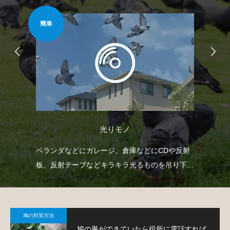
簡単
安心
光りモノ
防鳥
ベランダなどにガレージ、倉庫などにCDや反射
忌
鳩対
板、反射テープなどキラキラ光るものを吊り下げ
や
て、鳩を寄り付きにくくするという方法です。
で
鳩の対策方法
鳩の巣ができていたら役所に電話すれば