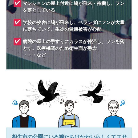
マンションの屋上付近に鳩が飛来・待機し、フン
を落としている
学校の校舎に鳩が飛来し、ベランダにフンが大量
に落ちていて、生徒の健康被害が心配
病院の屋上の手すりにカラスが停滞し、フンを落
とす。医療機関のため衛生面が懸念
・・・など
相生市
の公園にいる鳩たちはかわいらしくてエサ