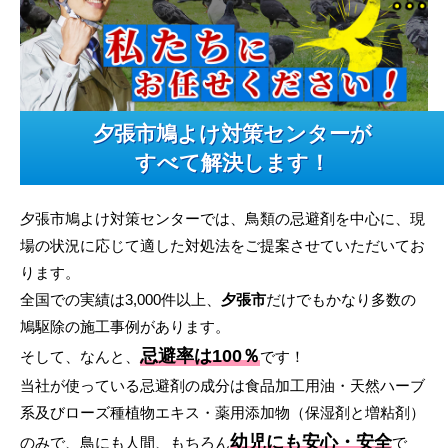
夕張市鳩よけ対策センターが
すべて解決します！
夕張市鳩よけ対策センターでは、鳥類の忌避剤を中心に、現
場の状況に応じて適した対処法をご提案させていただいてお
ります。
全国での実績は3,000件以上、
夕張市
だけでもかなり多数の
鳩駆除の施工事例があります。
忌避率は100％
そして、なんと、
です！
当社が使っている忌避剤の成分は食品加工用油・天然ハーブ
系及びローズ種植物エキス・薬用添加物（保湿剤と増粘剤）
幼児にも安心・安全
のみで、鳥にも人間、もちろん
で