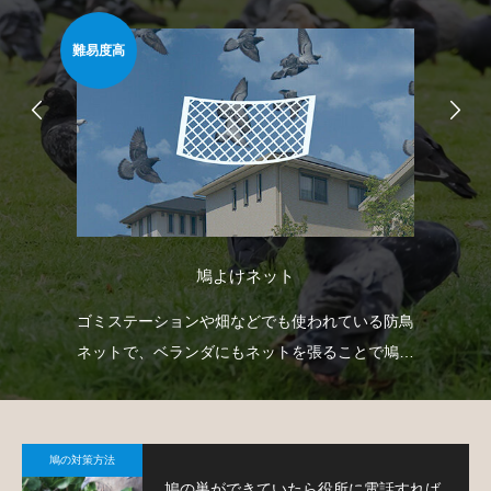
難易度高
安心
鳩よけネット
自動
ゴミステーションや畑などでも使われている防鳥
忌
せて
ネットで、ベランダにもネットを張ることで鳩対
や
策が可能です。
で
鳩の対策方法
鳩の巣ができていたら役所に電話すれば