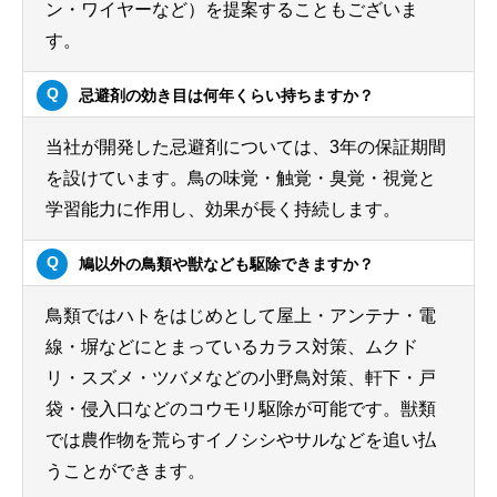
ン・ワイヤーなど）を提案することもございま
す。
忌避剤の効き目は何年くらい持ちますか？
当社が開発した忌避剤については、3年の保証期間
を設けています。鳥の味覚・触覚・臭覚・視覚と
学習能力に作用し、効果が長く持続します。
鳩以外の鳥類や獣なども駆除できますか？
鳥類ではハトをはじめとして屋上・アンテナ・電
線・塀などにとまっているカラス対策、ムクド
リ・スズメ・ツバメなどの小野鳥対策、軒下・戸
袋・侵入口などのコウモリ駆除が可能です。獣類
では農作物を荒らすイノシシやサルなどを追い払
うことができます。