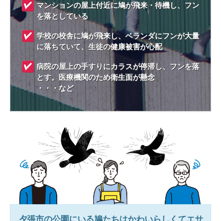
マンションの屋上付近に鳩が飛来・待機し、フン
を落としている
学校の校舎に鳩が飛来し、ベランダにフンが大量
に落ちていて、生徒の健康被害が心配
病院の屋上の手すりにカラスが停滞し、フンを落
とす。医療機関のため衛生面が懸念
・・・など
夕張市
の公園にいる鳩たちはかわいらしくてエサ