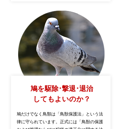
鳩を駆除･撃退･退治
してもよいのか？
鳩だけでなく鳥類は「鳥獣保護法」という法
律に守られています。正式には「鳥獣の保護