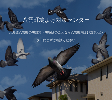
ハトプロ
八雲町鳩よけ対策センター
北海道八雲町の鳩対策・鳩駆除のことなら八雲町鳩よけ対策セン
ターにまずご相談ください