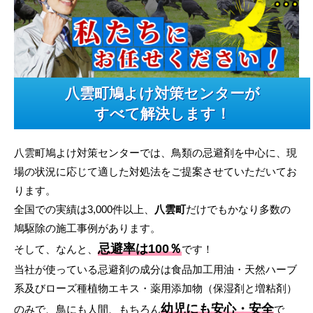
八雲町鳩よけ対策センターが
すべて解決します！
八雲町鳩よけ対策センターでは、鳥類の忌避剤を中心に、現
場の状況に応じて適した対処法をご提案させていただいてお
ります。
全国での実績は3,000件以上、
八雲町
だけでもかなり多数の
鳩駆除の施工事例があります。
忌避率は100％
そして、なんと、
です！
当社が使っている忌避剤の成分は食品加工用油・天然ハーブ
系及びローズ種植物エキス・薬用添加物（保湿剤と増粘剤）
幼児にも安心・安全
のみで、鳥にも人間、もちろん
で