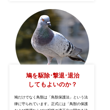
鳩を駆除･撃退･退治
してもよいのか？
鳩だけでなく鳥類は「鳥獣保護法」という法
律に守られています。正式には「鳥獣の保護