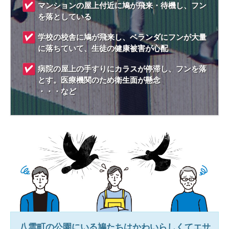
マンションの屋上付近に鳩が飛来・待機し、フン
を落としている
学校の校舎に鳩が飛来し、ベランダにフンが大量
に落ちていて、生徒の健康被害が心配
病院の屋上の手すりにカラスが停滞し、フンを落
とす。医療機関のため衛生面が懸念
・・・など
八雲町
の公園にいる鳩たちはかわいらしくてエサ