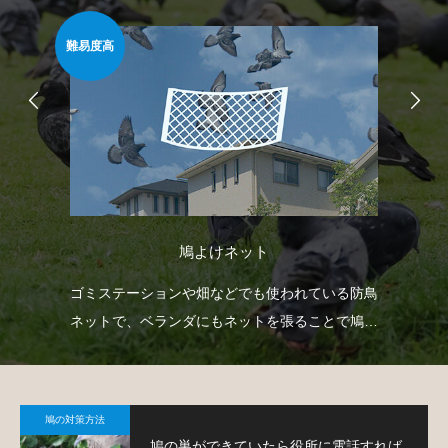
難易度高
安心
鳩よけネット
臭い
ゴミステーションや畑などでも使われている防鳥
ベ
薬剤
ネットで、ベランダにもネットを張ることで鳩対
渡
策が可能です。
す
鳩の対策方法
鳩の巣ができていたら役所に電話すれば