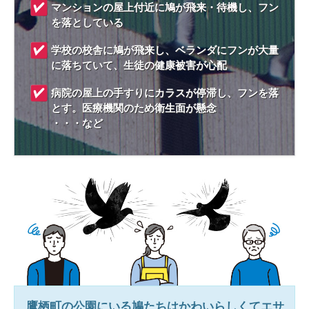
マンションの屋上付近に鳩が飛来・待機し、フン
を落としている
学校の校舎に鳩が飛来し、ベランダにフンが大量
に落ちていて、生徒の健康被害が心配
病院の屋上の手すりにカラスが停滞し、フンを落
とす。医療機関のため衛生面が懸念
・・・など
鷹栖町
の公園にいる鳩たちはかわいらしくてエサ