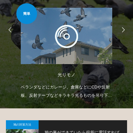
簡単
安心
光りモノ
自動
ベランダなどにガレージ、倉庫などにCDや反射
防
せて
板、反射テープなどキラキラ光るものを吊り下げ
よ
て、鳩を寄り付きにくくするという方法です。
鳩の対策方法
鳩の巣ができていたら役所に電話すれば