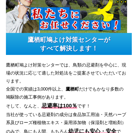
鷹栖町鳩よけ対策センターが
すべて解決します！
鷹栖町鳩よけ対策センターでは、鳥類の忌避剤を中心に、現
場の状況に応じて適した対処法をご提案させていただいてお
ります。
全国での実績は3,000件以上、
鷹栖町
だけでもかなり多数の
鳩駆除の施工事例があります。
忌避率は100％
そして、なんと、
です！
当社が使っている忌避剤の成分は食品加工用油・天然ハーブ
系及びローズ種植物エキス・薬用添加物（保湿剤と増粘剤）
幼児にも安心・安全
のみで、鳥にも人間、もちろん
で