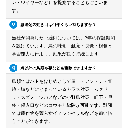
ン・ワイヤーなど）を提案することもございま
す。
忌避剤の効き目は何年くらい持ちますか？
当社が開発した忌避剤については、3年の保証期間
を設けています。鳥の味覚・触覚・臭覚・視覚と
学習能力に作用し、効果が長く持続します。
鳩以外の鳥類や獣なども駆除できますか？
鳥類ではハトをはじめとして屋上・アンテナ・電
線・塀などにとまっているカラス対策、ムクド
リ・スズメ・ツバメなどの小野鳥対策、軒下・戸
袋・侵入口などのコウモリ駆除が可能です。獣類
では農作物を荒らすイノシシやサルなどを追い払
うことができます。