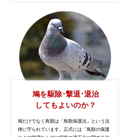
鳩を駆除･撃退･退治
してもよいのか？
鳩だけでなく鳥類は「鳥獣保護法」という法
律に守られています。正式には「鳥獣の保護