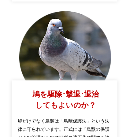
鳩を駆除･撃退･退治
してもよいのか？
鳩だけでなく鳥類は「鳥獣保護法」という法
律に守られています。正式には「鳥獣の保護