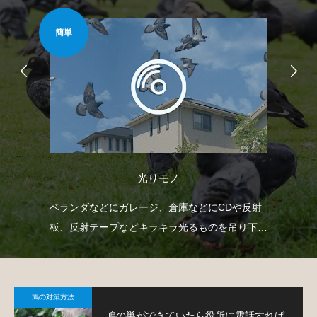
簡単
安心
光りモノ
臭い
ベランダなどにガレージ、倉庫などにCDや反射
ベ
薬剤
板、反射テープなどキラキラ光るものを吊り下げ
で
て、鳩を寄り付きにくくするという方法です。
鳩
鳩の対策方法
鳩の巣ができていたら役所に電話すれば