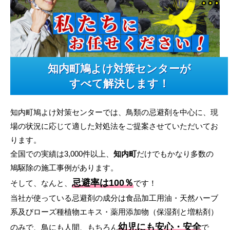
知内町鳩よけ対策センターが
すべて解決します！
知内町鳩よけ対策センターでは、鳥類の忌避剤を中心に、現
場の状況に応じて適した対処法をご提案させていただいてお
ります。
全国での実績は3,000件以上、
知内町
だけでもかなり多数の
鳩駆除の施工事例があります。
忌避率は100％
そして、なんと、
です！
当社が使っている忌避剤の成分は食品加工用油・天然ハーブ
系及びローズ種植物エキス・薬用添加物（保湿剤と増粘剤）
幼児にも安心・安全
のみで、鳥にも人間、もちろん
で