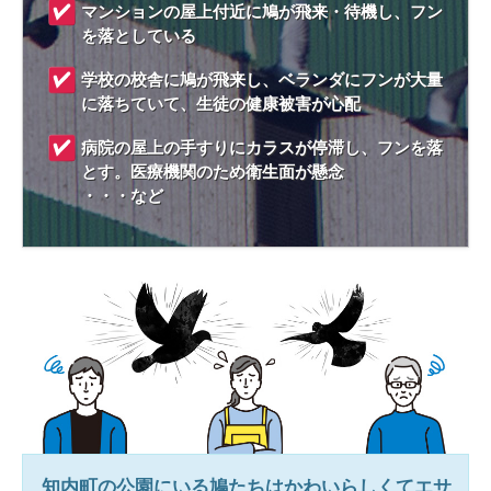
マンションの屋上付近に鳩が飛来・待機し、フン
を落としている
学校の校舎に鳩が飛来し、ベランダにフンが大量
に落ちていて、生徒の健康被害が心配
病院の屋上の手すりにカラスが停滞し、フンを落
とす。医療機関のため衛生面が懸念
・・・など
知内町
の公園にいる鳩たちはかわいらしくてエサ