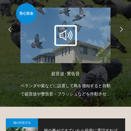
安心安全
安心
超音波･警告音
て鳩
ベランダや庭などに設置して鳥を感知すると自動
忌
で超音波や警告音・フラッシュなどを作動させて
や
鳩の侵入を防ぐという装置です。
で
鳩の対策方法
鳩の巣ができていたら役所に電話すれば