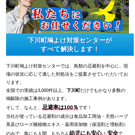
下川町鳩よけ対策センターが
すべて解決します！
下川町鳩よけ対策センターでは、鳥類の忌避剤を中心に、現
場の状況に応じて適した対処法をご提案させていただいてお
ります。
全国での実績は3,000件以上、
下川町
だけでもかなり多数の
鳩駆除の施工事例があります。
忌避率は100％
そして、なんと、
です！
当社が使っている忌避剤の成分は食品加工用油・天然ハーブ
系及びローズ種植物エキス・薬用添加物（保湿剤と増粘剤）
幼児にも安心・安全
のみで、鳥にも人間、もちろん
で