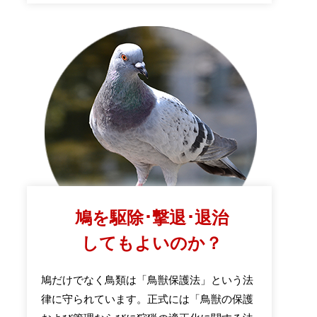
鳩を駆除･撃退･退治
してもよいのか？
鳩だけでなく鳥類は「鳥獣保護法」という法
律に守られています。正式には「鳥獣の保護