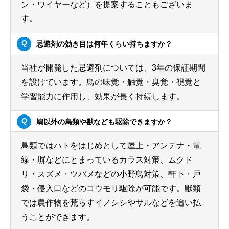
ン・ワイヤーなど）を提案することもございま
す。
忌避剤の効き目は何年くらい持ちますか？
当社が開発した忌避剤については、3年の保証期間
を設けています。鳥の味覚・触覚・臭覚・視覚と
学習能力に作用し、効果が長く持続します。
鳩以外の鳥類や獣なども駆除できますか？
鳥類ではハトをはじめとして屋上・アンテナ・電
線・塀などにとまっているカラス対策、ムクド
リ・スズメ・ツバメなどの小野鳥対策、軒下・戸
袋・侵入口などのコウモリ駆除が可能です。獣類
では農作物を荒らすイノシシやサルなどを追い払
うことができます。