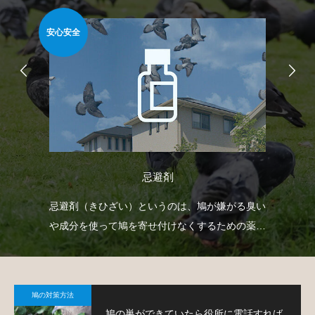
安心安全
難易
忌避剤
自動
忌避剤（きひざい）というのは、鳩が嫌がる臭い
ゴ
せて
や成分を使って鳩を寄せ付けなくするための薬剤
ネ
で、様々なタイプのものがあります。
策
鳩の対策方法
鳩の巣ができていたら役所に電話すれば