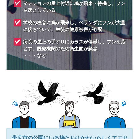
マンションの屋上付近に鳩が飛来・待機し、フン
を落としている
学校の校舎に鳩が飛来し、ベランダにフンが大量
に落ちていて、生徒の健康被害が心配
病院の屋上の手すりにカラスが停滞し、フンを落
とす。医療機関のため衛生面が懸念
・・・など
帯広市
の公園にいる鳩たちはかわいらしくてエサ