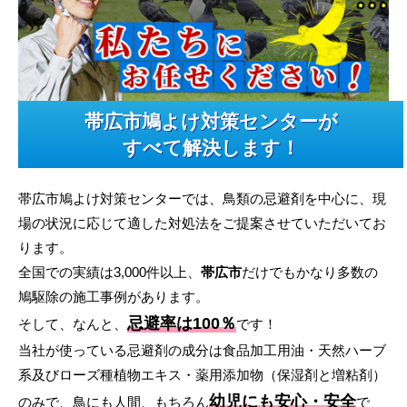
帯広市鳩よけ対策センターが
すべて解決します！
帯広市鳩よけ対策センターでは、鳥類の忌避剤を中心に、現
場の状況に応じて適した対処法をご提案させていただいてお
ります。
全国での実績は3,000件以上、
帯広市
だけでもかなり多数の
鳩駆除の施工事例があります。
忌避率は100％
そして、なんと、
です！
当社が使っている忌避剤の成分は食品加工用油・天然ハーブ
系及びローズ種植物エキス・薬用添加物（保湿剤と増粘剤）
幼児にも安心・安全
のみで、鳥にも人間、もちろん
で