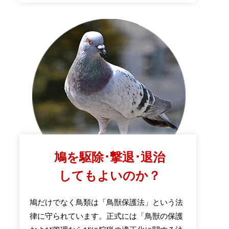
鳩を駆除･撃退･退治
してもよいのか？
鳩だけでなく鳥類は「鳥獣保護法」という法
律に守られています。正式には「鳥獣の保護