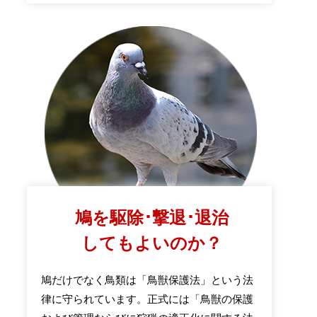
鳩を駆除･撃退･退治
してもよいのか？
鳩だけでなく鳥類は「鳥獣保護法」という法
律に守られています。正式には「鳥獣の保護