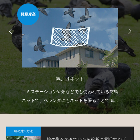
難易度高
安心
鳩よけネット
自動
ゴミステーションや畑などでも使われている防鳥
忌
せて
ネットで、ベランダにもネットを張ることで鳩対
や
策が可能です。
で
鳩の対策方法
鳩の巣ができていたら役所に電話すれば