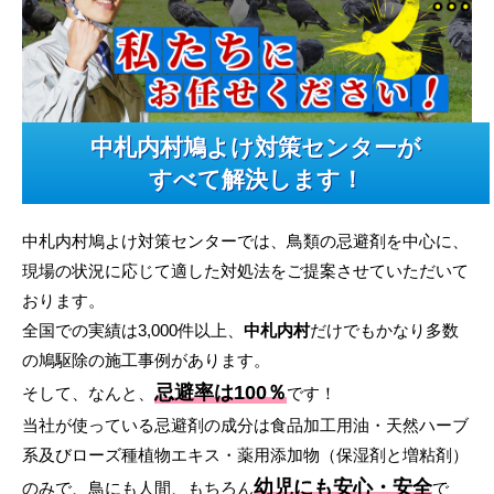
中札内村鳩よけ対策センターが
すべて解決します！
中札内村鳩よけ対策センターでは、鳥類の忌避剤を中心に、
現場の状況に応じて適した対処法をご提案させていただいて
おります。
全国での実績は3,000件以上、
中札内村
だけでもかなり多数
の鳩駆除の施工事例があります。
忌避率は100％
そして、なんと、
です！
当社が使っている忌避剤の成分は食品加工用油・天然ハーブ
系及びローズ種植物エキス・薬用添加物（保湿剤と増粘剤）
幼児にも安心・安全
のみで、鳥にも人間、もちろん
で