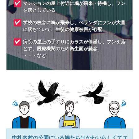
マンションの屋上付近に鳩が飛来・待機し、フン
を落としている
学校の校舎に鳩が飛来し、ベランダにフンが大量
に落ちていて、生徒の健康被害が心配
病院の屋上の手すりにカラスが停滞し、フンを落
とす。医療機関のため衛生面が懸念
・・・など
中札内村
の公園にいる鳩たちはかわいらしくてエ