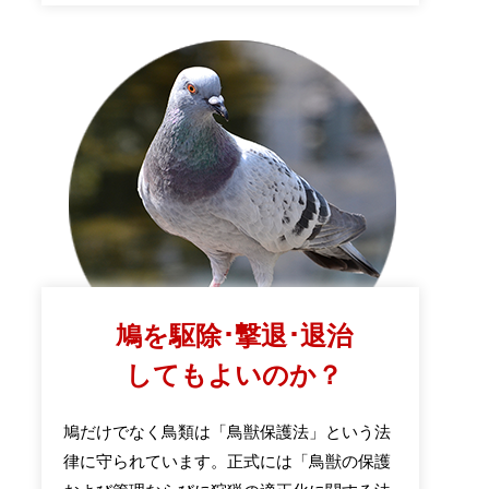
鳩を駆除･撃退･退治
してもよいのか？
鳩だけでなく鳥類は「鳥獣保護法」という法
律に守られています。正式には「鳥獣の保護