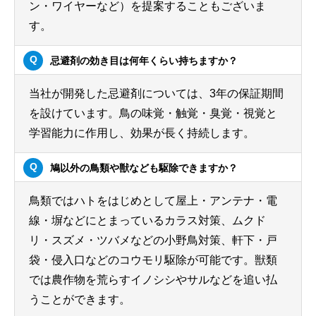
ン・ワイヤーなど）を提案することもございま
す。
忌避剤の効き目は何年くらい持ちますか？
当社が開発した忌避剤については、3年の保証期間
を設けています。鳥の味覚・触覚・臭覚・視覚と
学習能力に作用し、効果が長く持続します。
鳩以外の鳥類や獣なども駆除できますか？
鳥類ではハトをはじめとして屋上・アンテナ・電
線・塀などにとまっているカラス対策、ムクド
リ・スズメ・ツバメなどの小野鳥対策、軒下・戸
袋・侵入口などのコウモリ駆除が可能です。獣類
では農作物を荒らすイノシシやサルなどを追い払
うことができます。