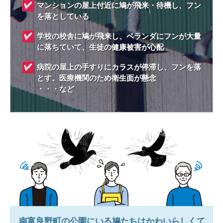
マンションの屋上付近に鳩が飛来・待機し、フン
を落としている
学校の校舎に鳩が飛来し、ベランダにフンが大量
に落ちていて、生徒の健康被害が心配
病院の屋上の手すりにカラスが停滞し、フンを落
とす。医療機関のため衛生面が懸念
・・・など
南富良野町
の公園にいる鳩たちはかわいらしくて