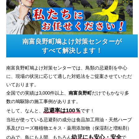
南富良野町鳩よけ対策センターが
すべて解決します！
南富良野町鳩よけ対策センターでは、鳥類の忌避剤を中心
に、現場の状況に応じて適した対処法をご提案させていただ
いております。
全国での実績は3,000件以上、
南富良野町
だけでもかなり多
数の鳩駆除の施工事例があります。
忌避率は100％
そして、なんと、
です！
当社が使っている忌避剤の成分は食品加工用油・天然ハーブ
系及びローズ種植物エキス・薬用添加物（保湿剤と増粘剤）
幼児にも安心・安全
のみで、鳥にも人間、もちろん
で