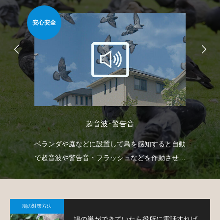
安心安全
安心
超音波･警告音
射
ベランダや庭などに設置して鳥を感知すると自動
忌
下げ
で超音波や警告音・フラッシュなどを作動させて
や
。
鳩の侵入を防ぐという装置です。
で
鳩の対策方法
鳩の巣ができていたら役所に電話すれば