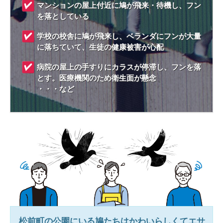
マンションの屋上付近に鳩が飛来・待機し、フン
を落としている
学校の校舎に鳩が飛来し、ベランダにフンが大量
に落ちていて、生徒の健康被害が心配
病院の屋上の手すりにカラスが停滞し、フンを落
とす。医療機関のため衛生面が懸念
・・・など
松前町
の公園にいる鳩たちはかわいらしくてエサ