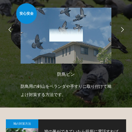
安心安全
簡
防鳥ピン
自動
防鳥用の剣山をベランダや手すりに取り付けて鳩
ベ
せて
よけ対策する方法です。
板
て
鳩の対策方法
鳩の巣ができていたら役所に電話すれば