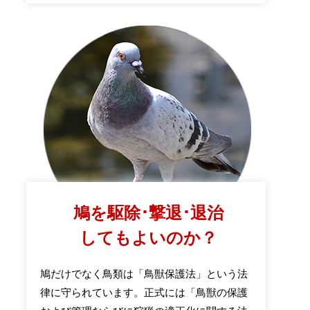
鳩を駆除･撃退･退治
してもよいのか？
鳩だけでなく鳥類は「鳥獣保護法」という法
律に守られています。正式には「鳥獣の保護