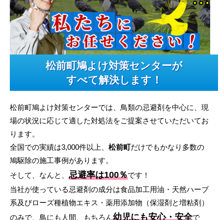
松前町鳩よけ対策センターが
すべて解決します！
松前町鳩よけ対策センターでは、鳥類の忌避剤を中心に、現
場の状況に応じて適した対処法をご提案させていただいてお
ります。
全国での実績は3,000件以上、
松前町
だけでもかなり多数の
鳩駆除の施工事例があります。
忌避率は100％
そして、なんと、
です！
当社が使っている忌避剤の成分は食品加工用油・天然ハーブ
系及びローズ種植物エキス・薬用添加物（保湿剤と増粘剤）
幼児にも安心・安全
のみで、鳥にも人間、もちろん
で