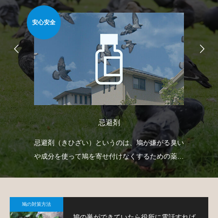
安心安全
難易
忌避剤
どを
忌避剤（きひざい）というのは、鳩が嫌がる臭い
ゴ
で
や成分を使って鳩を寄せ付けなくするための薬剤
ネ
で、様々なタイプのものがあります。
策
鳩の対策方法
鳩の巣ができていたら役所に電話すれば