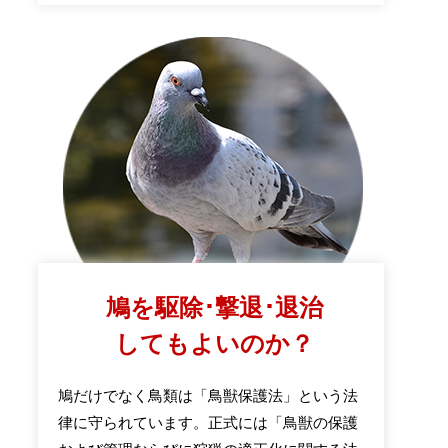
鳩を駆除･撃退･退治
してもよいのか？
鳩だけでなく鳥類は「鳥獣保護法」という法
律に守られています。正式には「鳥獣の保護