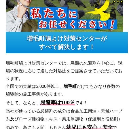
増毛町鳩よけ対策センターが
すべて解決します！
増毛町鳩よけ対策センターでは、鳥類の忌避剤を中心に、現
場の状況に応じて適した対処法をご提案させていただいてお
ります。
全国での実績は3,000件以上、
増毛町
だけでもかなり多数の
鳩駆除の施工事例があります。
忌避率は100％
そして、なんと、
です！
当社が使っている忌避剤の成分は食品加工用油・天然ハーブ
系及びローズ種植物エキス・薬用添加物（保湿剤と増粘剤）
幼児にも安心・安全
のみで、鳥にも人間、もちろん
で