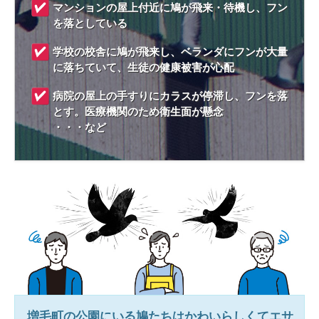
マンションの屋上付近に鳩が飛来・待機し、フン
を落としている
学校の校舎に鳩が飛来し、ベランダにフンが大量
に落ちていて、生徒の健康被害が心配
病院の屋上の手すりにカラスが停滞し、フンを落
とす。医療機関のため衛生面が懸念
・・・など
増毛町
の公園にいる鳩たちはかわいらしくてエサ