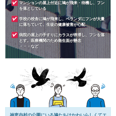
マンションの屋上付近に鳩が飛来・待機し、フン
を落としている
学校の校舎に鳩が飛来し、ベランダにフンが大量
に落ちていて、生徒の健康被害が心配
病院の屋上の手すりにカラスが停滞し、フンを落
とす。医療機関のため衛生面が懸念
・・・など
神恵内村
の公園にいる鳩たちはかわいらしくてエ