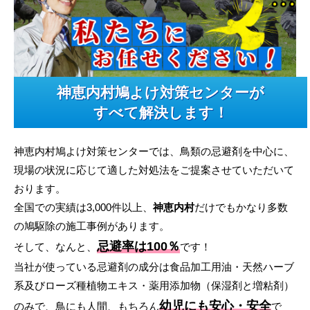
神恵内村鳩よけ対策センターが
すべて解決します！
神恵内村鳩よけ対策センターでは、鳥類の忌避剤を中心に、
現場の状況に応じて適した対処法をご提案させていただいて
おります。
全国での実績は3,000件以上、
神恵内村
だけでもかなり多数
の鳩駆除の施工事例があります。
忌避率は100％
そして、なんと、
です！
当社が使っている忌避剤の成分は食品加工用油・天然ハーブ
系及びローズ種植物エキス・薬用添加物（保湿剤と増粘剤）
幼児にも安心・安全
のみで、鳥にも人間、もちろん
で