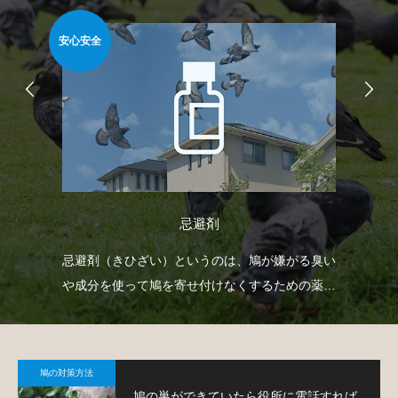
安心安全
安心
忌避剤
射
忌避剤（きひざい）というのは、鳩が嫌がる臭い
防
下げ
や成分を使って鳩を寄せ付けなくするための薬剤
よ
。
で、様々なタイプのものがあります。
鳩の対策方法
鳩の巣ができていたら役所に電話すれば