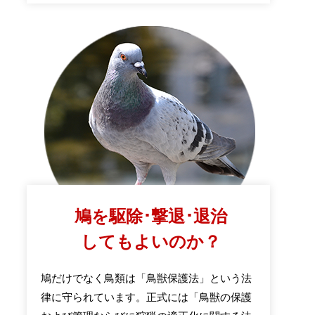
鳩を駆除･撃退･退治
してもよいのか？
鳩だけでなく鳥類は「鳥獣保護法」という法
律に守られています。正式には「鳥獣の保護