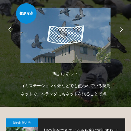
難易度高
安心
鳩よけネット
臭い
ゴミステーションや畑などでも使われている防鳥
防
薬剤
ネットで、ベランダにもネットを張ることで鳩対
よ
策が可能です。
鳩の対策方法
鳩の巣ができていたら役所に電話すれば