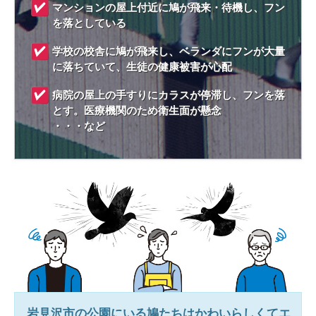
マンションの屋上付近に鳩が飛来・待機し、フン
を落としている
学校の校舎に鳩が飛来し、ベランダにフンが大量
に落ちていて、生徒の健康被害が心配
病院の屋上の手すりにカラスが停滞し、フンを落
とす。医療機関のため衛生面が懸念
・・・など
岩見沢市
の公園にいる鳩たちはかわいらしくてエ