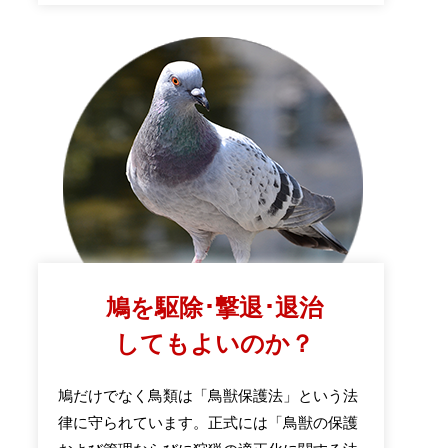
鳩を駆除･撃退･退治
してもよいのか？
鳩だけでなく鳥類は「鳥獣保護法」という法
律に守られています。正式には「鳥獣の保護