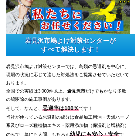
岩見沢市鳩よけ対策センターが
すべて解決します！
岩見沢市鳩よけ対策センターでは、鳥類の忌避剤を中心に、
現場の状況に応じて適した対処法をご提案させていただいて
おります。
全国での実績は3,000件以上、
岩見沢市
だけでもかなり多数
の鳩駆除の施工事例があります。
忌避率は100％
そして、なんと、
です！
当社が使っている忌避剤の成分は食品加工用油・天然ハーブ
系及びローズ種植物エキス・薬用添加物（保湿剤と増粘剤）
幼児にも安心・安全
のみで、鳥にも人間、もちろん
で