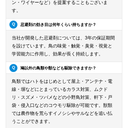
ン・ワイヤーなど）を提案することもございま
す。
忌避剤の効き目は何年くらい持ちますか？
当社が開発した忌避剤については、3年の保証期間
を設けています。鳥の味覚・触覚・臭覚・視覚と
学習能力に作用し、効果が長く持続します。
鳩以外の鳥類や獣なども駆除できますか？
鳥類ではハトをはじめとして屋上・アンテナ・電
線・塀などにとまっているカラス対策、ムクド
リ・スズメ・ツバメなどの小野鳥対策、軒下・戸
袋・侵入口などのコウモリ駆除が可能です。獣類
では農作物を荒らすイノシシやサルなどを追い払
うことができます。