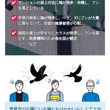
マンションの屋上付近に鳩が飛来・待機し、フン
を落としている
学校の校舎に鳩が飛来し、ベランダにフンが大量
に落ちていて、生徒の健康被害が心配
病院の屋上の手すりにカラスが停滞し、フンを落
とす。医療機関のため衛生面が懸念
・・・など
恵庭市
の公園にいる鳩たちはかわいらしくてエサ