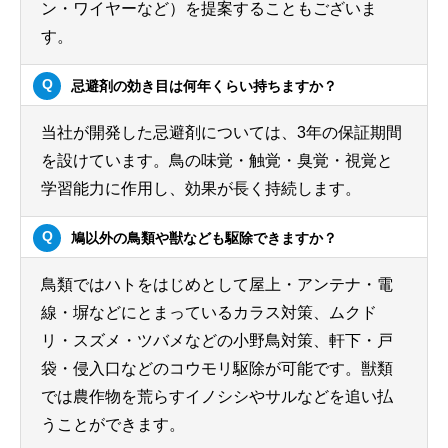
ン・ワイヤーなど）を提案することもございま
す。
忌避剤の効き目は何年くらい持ちますか？
当社が開発した忌避剤については、3年の保証期間
を設けています。鳥の味覚・触覚・臭覚・視覚と
学習能力に作用し、効果が長く持続します。
鳩以外の鳥類や獣なども駆除できますか？
鳥類ではハトをはじめとして屋上・アンテナ・電
線・塀などにとまっているカラス対策、ムクド
リ・スズメ・ツバメなどの小野鳥対策、軒下・戸
袋・侵入口などのコウモリ駆除が可能です。獣類
では農作物を荒らすイノシシやサルなどを追い払
うことができます。