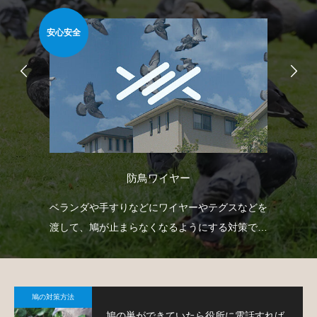
安心安全
簡
防鳥ワイヤー
自動
ベランダや手すりなどにワイヤーやテグスなどを
ベ
せて
渡して、鳩が止まらなくなるようにする対策で
板
す。
て
鳩の対策方法
鳩の巣ができていたら役所に電話すれば