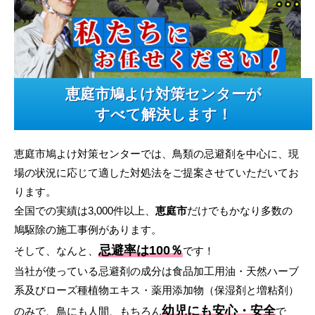
恵庭市鳩よけ対策センターが
すべて解決します！
恵庭市鳩よけ対策センターでは、鳥類の忌避剤を中心に、現
場の状況に応じて適した対処法をご提案させていただいてお
ります。
全国での実績は3,000件以上、
恵庭市
だけでもかなり多数の
鳩駆除の施工事例があります。
忌避率は100％
そして、なんと、
です！
当社が使っている忌避剤の成分は食品加工用油・天然ハーブ
系及びローズ種植物エキス・薬用添加物（保湿剤と増粘剤）
幼児にも安心・安全
のみで、鳥にも人間、もちろん
で