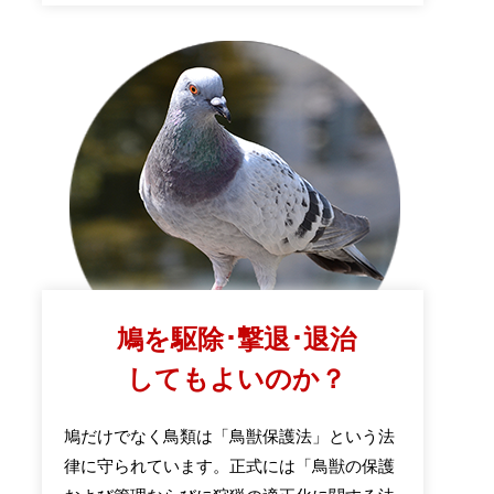
鳩を駆除･撃退･退治
してもよいのか？
鳩だけでなく鳥類は「鳥獣保護法」という法
律に守られています。正式には「鳥獣の保護