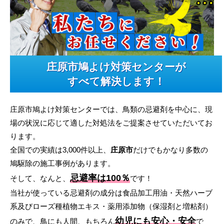
庄原市鳩よけ対策センターが
すべて解決します！
庄原市鳩よけ対策センターでは、鳥類の忌避剤を中心に、現
場の状況に応じて適した対処法をご提案させていただいてお
ります。
全国での実績は3,000件以上、
庄原市
だけでもかなり多数の
鳩駆除の施工事例があります。
忌避率は100％
そして、なんと、
です！
当社が使っている忌避剤の成分は食品加工用油・天然ハーブ
系及びローズ種植物エキス・薬用添加物（保湿剤と増粘剤）
幼児にも安心・安全
のみで、鳥にも人間、もちろん
で