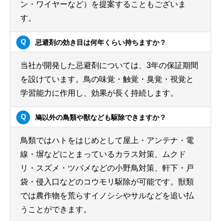
ン・ワイヤーなど）を提案することもございま
す。
忌避剤の効き目は何年くらい持ちますか？
当社が開発した忌避剤については、3年の保証期間
を設けています。鳥の味覚・触覚・臭覚・視覚と
学習能力に作用し、効果が長く持続します。
鳩以外の鳥類や獣なども駆除できますか？
鳥類ではハトをはじめとして屋上・アンテナ・電
線・塀などにとまっているカラス対策、ムクド
リ・スズメ・ツバメなどの小野鳥対策、軒下・戸
袋・侵入口などのコウモリ駆除が可能です。獣類
では農作物を荒らすイノシシやサルなどを追い払
うことができます。