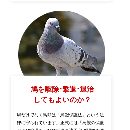
鳩を駆除･撃退･退治
してもよいのか？
鳩だけでなく鳥類は「鳥獣保護法」という法
律に守られています。正式には「鳥獣の保護