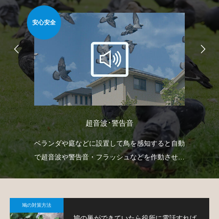
安心安全
安心
超音波･警告音
て鳩
ベランダや庭などに設置して鳥を感知すると自動
忌
で超音波や警告音・フラッシュなどを作動させて
や
鳩の侵入を防ぐという装置です。
で
鳩の対策方法
鳩の巣ができていたら役所に電話すれば