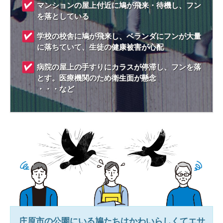
マンションの屋上付近に鳩が飛来・待機し、フン
を落としている
学校の校舎に鳩が飛来し、ベランダにフンが大量
に落ちていて、生徒の健康被害が心配
病院の屋上の手すりにカラスが停滞し、フンを落
とす。医療機関のため衛生面が懸念
・・・など
庄原市
の公園にいる鳩たちはかわいらしくてエサ