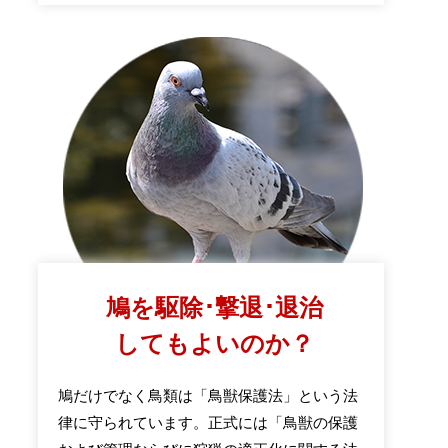
鳩を駆除･撃退･退治
してもよいのか？
鳩だけでなく鳥類は「鳥獣保護法」という法
律に守られています。正式には「鳥獣の保護