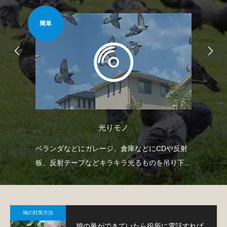
簡単
安心
光りモノ
臭い
ベランダなどにガレージ、倉庫などにCDや反射
ベ
薬剤
板、反射テープなどキラキラ光るものを吊り下げ
で
て、鳩を寄り付きにくくするという方法です。
鳩
鳩の対策方法
鳩の巣ができていたら役所に電話すれば