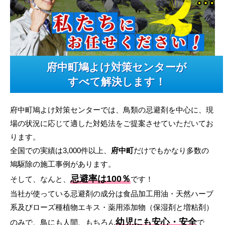
府中町鳩よけ対策センターが
すべて解決します！
府中町鳩よけ対策センターでは、鳥類の忌避剤を中心に、現
場の状況に応じて適した対処法をご提案させていただいてお
ります。
全国での実績は3,000件以上、
府中町
だけでもかなり多数の
鳩駆除の施工事例があります。
忌避率は100％
そして、なんと、
です！
当社が使っている忌避剤の成分は食品加工用油・天然ハーブ
系及びローズ種植物エキス・薬用添加物（保湿剤と増粘剤）
幼児にも安心・安全
のみで、鳥にも人間、もちろん
で