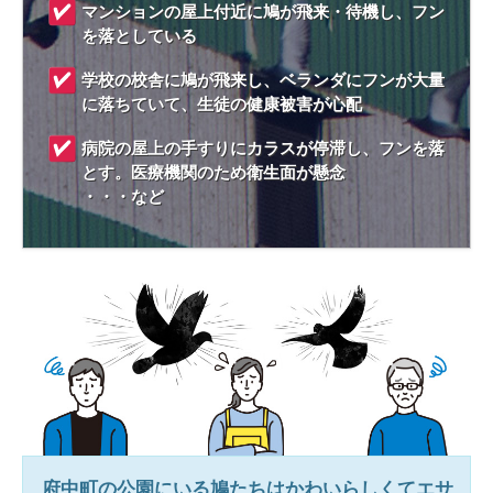
マンションの屋上付近に鳩が飛来・待機し、フン
を落としている
学校の校舎に鳩が飛来し、ベランダにフンが大量
に落ちていて、生徒の健康被害が心配
病院の屋上の手すりにカラスが停滞し、フンを落
とす。医療機関のため衛生面が懸念
・・・など
府中町
の公園にいる鳩たちはかわいらしくてエサ