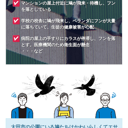
マンションの屋上付近に鳩が飛来・待機し、フン
を落としている
学校の校舎に鳩が飛来し、ベランダにフンが大量
に落ちていて、生徒の健康被害が心配
病院の屋上の手すりにカラスが停滞し、フンを落
とす。医療機関のため衛生面が懸念
・・・など
太田市
の公園にいる鳩たちはかわいらしくてエサ