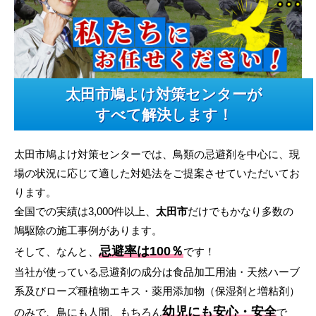
太田市鳩よけ対策センターが
すべて解決します！
太田市鳩よけ対策センターでは、鳥類の忌避剤を中心に、現
場の状況に応じて適した対処法をご提案させていただいてお
ります。
全国での実績は3,000件以上、
太田市
だけでもかなり多数の
鳩駆除の施工事例があります。
忌避率は100％
そして、なんと、
です！
当社が使っている忌避剤の成分は食品加工用油・天然ハーブ
系及びローズ種植物エキス・薬用添加物（保湿剤と増粘剤）
幼児にも安心・安全
のみで、鳥にも人間、もちろん
で