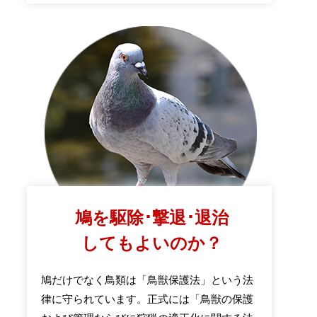
鳩を駆除･撃退･退治
してもよいのか？
鳩だけでなく鳥類は「鳥獣保護法」という法
律に守られています。正式には「鳥獣の保護