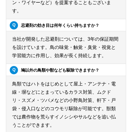
ン・ワイヤーなど）を提案することもございま
す。
忌避剤の効き目は何年くらい持ちますか？
当社が開発した忌避剤については、3年の保証期間
を設けています。鳥の味覚・触覚・臭覚・視覚と
学習能力に作用し、効果が長く持続します。
鳩以外の鳥類や獣なども駆除できますか？
鳥類ではハトをはじめとして屋上・アンテナ・電
線・塀などにとまっているカラス対策、ムクド
リ・スズメ・ツバメなどの小野鳥対策、軒下・戸
袋・侵入口などのコウモリ駆除が可能です。獣類
では農作物を荒らすイノシシやサルなどを追い払
うことができます。