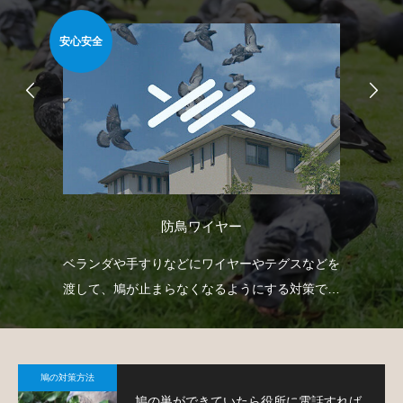
安心安全
安心
防鳥ワイヤー
防鳥
ベランダや手すりなどにワイヤーやテグスなどを
忌
鳩対
渡して、鳩が止まらなくなるようにする対策で
や
す。
で
鳩の対策方法
鳩の巣ができていたら役所に電話すれば