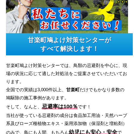
甘楽町鳩よけ対策センターが
すべて解決します！
甘楽町鳩よけ対策センターでは、鳥類の忌避剤を中心に、現
場の状況に応じて適した対処法をご提案させていただいてお
ります。
全国での実績は3,000件以上、
甘楽町
だけでもかなり多数の
鳩駆除の施工事例があります。
忌避率は100％
そして、なんと、
です！
当社が使っている忌避剤の成分は食品加工用油・天然ハーブ
系及びローズ種植物エキス・薬用添加物（保湿剤と増粘剤）
幼児にも安心・安全
のみで、鳥にも人間、もちろん
で