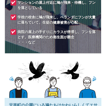
マンションの屋上付近に鳩が飛来・待機し、フン
を落としている
学校の校舎に鳩が飛来し、ベランダにフンが大量
に落ちていて、生徒の健康被害が心配
病院の屋上の手すりにカラスが停滞し、フンを落
とす。医療機関のため衛生面が懸念
・・・など
甘楽町
の公園にいる鳩たちはかわいらしくてエサ