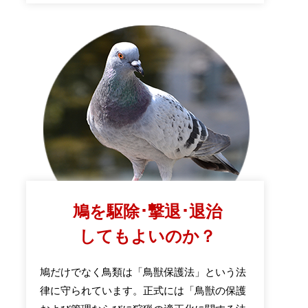
鳩を駆除･撃退･退治
してもよいのか？
鳩だけでなく鳥類は「鳥獣保護法」という法
律に守られています。正式には「鳥獣の保護