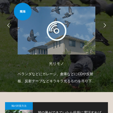
簡単
安心
光りモノ
臭い
ベランダなどにガレージ、倉庫などにCDや反射
ベ
薬剤
板、反射テープなどキラキラ光るものを吊り下げ
で
て、鳩を寄り付きにくくするという方法です。
鳩
鳩の対策方法
鳩の巣ができていたら役所に電話すれば