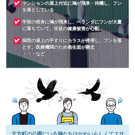
マンションの屋上付近に鳩が飛来・待機し、フン
を落としている
学校の校舎に鳩が飛来し、ベランダにフンが大量
に落ちていて、生徒の健康被害が心配
病院の屋上の手すりにカラスが停滞し、フンを落
とす。医療機関のため衛生面が懸念
・・・など
北方町
の公園にいる鳩たちはかわいらしくてエサ