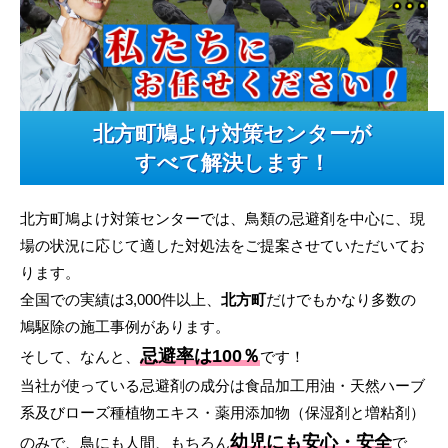
北方町鳩よけ対策センターが
すべて解決します！
北方町鳩よけ対策センターでは、鳥類の忌避剤を中心に、現
場の状況に応じて適した対処法をご提案させていただいてお
ります。
全国での実績は3,000件以上、
北方町
だけでもかなり多数の
鳩駆除の施工事例があります。
忌避率は100％
そして、なんと、
です！
当社が使っている忌避剤の成分は食品加工用油・天然ハーブ
系及びローズ種植物エキス・薬用添加物（保湿剤と増粘剤）
幼児にも安心・安全
のみで、鳥にも人間、もちろん
で