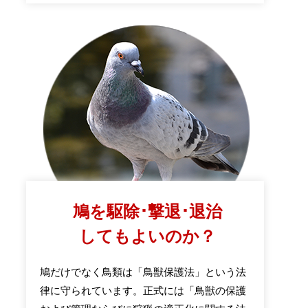
鳩を駆除･撃退･退治
してもよいのか？
鳩だけでなく鳥類は「鳥獣保護法」という法
律に守られています。正式には「鳥獣の保護