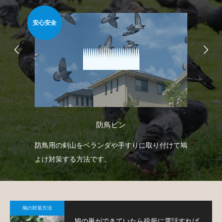
安心安全
安心
防鳥ピン
どを
防鳥用の剣山をベランダや手すりに取り付けて鳩
ベ
で
よけ対策する方法です。
で
鳩
鳩の対策方法
鳩の巣ができていたら役所に電話すれば