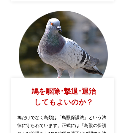
鳩を駆除･撃退･退治
してもよいのか？
鳩だけでなく鳥類は「鳥獣保護法」という法
律に守られています。正式には「鳥獣の保護