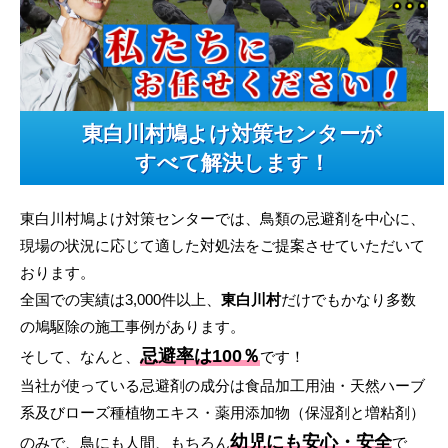
東白川村鳩よけ対策センターが
すべて解決します！
東白川村鳩よけ対策センターでは、鳥類の忌避剤を中心に、
現場の状況に応じて適した対処法をご提案させていただいて
おります。
全国での実績は3,000件以上、
東白川村
だけでもかなり多数
の鳩駆除の施工事例があります。
忌避率は100％
そして、なんと、
です！
当社が使っている忌避剤の成分は食品加工用油・天然ハーブ
系及びローズ種植物エキス・薬用添加物（保湿剤と増粘剤）
幼児にも安心・安全
のみで、鳥にも人間、もちろん
で