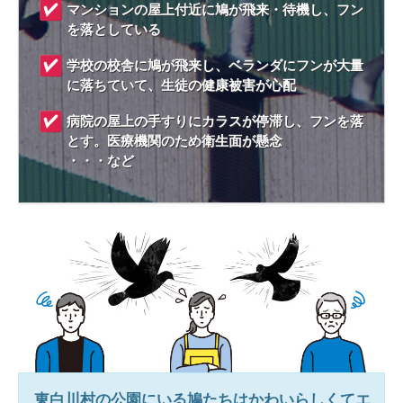
マンションの屋上付近に鳩が飛来・待機し、フン
を落としている
学校の校舎に鳩が飛来し、ベランダにフンが大量
に落ちていて、生徒の健康被害が心配
病院の屋上の手すりにカラスが停滞し、フンを落
とす。医療機関のため衛生面が懸念
・・・など
東白川村
の公園にいる鳩たちはかわいらしくてエ