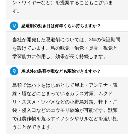
ン・ワイヤーなど）を提案することもございま
す。
忌避剤の効き目は何年くらい持ちますか？
当社が開発した忌避剤については、3年の保証期間
を設けています。鳥の味覚・触覚・臭覚・視覚と
学習能力に作用し、効果が長く持続します。
鳩以外の鳥類や獣なども駆除できますか？
鳥類ではハトをはじめとして屋上・アンテナ・電
線・塀などにとまっているカラス対策、ムクド
リ・スズメ・ツバメなどの小野鳥対策、軒下・戸
袋・侵入口などのコウモリ駆除が可能です。獣類
では農作物を荒らすイノシシやサルなどを追い払
うことができます。