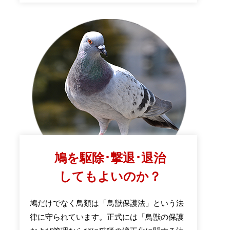
鳩を駆除･撃退･退治
してもよいのか？
鳩だけでなく鳥類は「鳥獣保護法」という法
律に守られています。正式には「鳥獣の保護