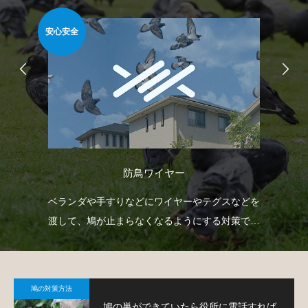
安心安全
安心
防鳥ワイヤー
自動
ベランダや手すりなどにワイヤーやテグスなどを
防
せて
渡して、鳩が止まらなくなるようにする対策で
よ
す。
鳩の対策方法
鳩の巣ができていたら役所に電話すれば