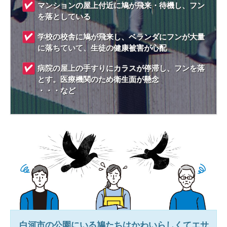
マンションの屋上付近に鳩が飛来・待機し、フン
を落としている
学校の校舎に鳩が飛来し、ベランダにフンが大量
に落ちていて、生徒の健康被害が心配
病院の屋上の手すりにカラスが停滞し、フンを落
とす。医療機関のため衛生面が懸念
・・・など
白河市
の公園にいる鳩たちはかわいらしくてエサ