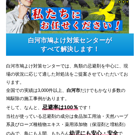
白河市鳩よけ対策センターが
すべて解決します！
白河市鳩よけ対策センターでは、鳥類の忌避剤を中心に、現
場の状況に応じて適した対処法をご提案させていただいてお
ります。
全国での実績は3,000件以上、
白河市
だけでもかなり多数の
鳩駆除の施工事例があります。
忌避率は100％
そして、なんと、
です！
当社が使っている忌避剤の成分は食品加工用油・天然ハーブ
系及びローズ種植物エキス・薬用添加物（保湿剤と増粘剤）
幼児にも安心・安全
のみで、鳥にも人間、もちろん
で