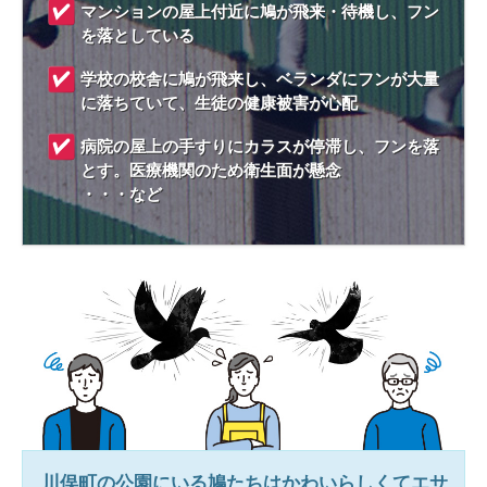
マンションの屋上付近に鳩が飛来・待機し、フン
を落としている
学校の校舎に鳩が飛来し、ベランダにフンが大量
に落ちていて、生徒の健康被害が心配
病院の屋上の手すりにカラスが停滞し、フンを落
とす。医療機関のため衛生面が懸念
・・・など
川俣町
の公園にいる鳩たちはかわいらしくてエサ