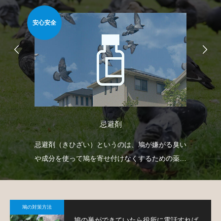
安心安全
安心
忌避剤
自動
忌避剤（きひざい）というのは、鳩が嫌がる臭い
防
せて
や成分を使って鳩を寄せ付けなくするための薬剤
よ
で、様々なタイプのものがあります。
鳩の対策方法
鳩の巣ができていたら役所に電話すれば