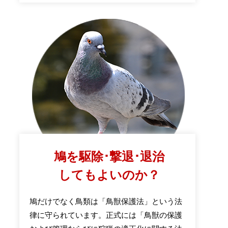
鳩を駆除･撃退･退治
してもよいのか？
鳩だけでなく鳥類は「鳥獣保護法」という法
律に守られています。正式には「鳥獣の保護