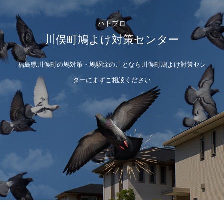
ハトプロ
川俣町鳩よけ対策センター
福島県川俣町の鳩対策・鳩駆除のことなら川俣町鳩よけ対策セン
ターにまずご相談ください