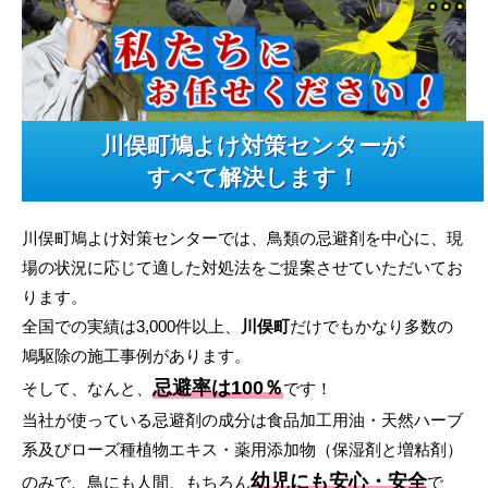
川俣町鳩よけ対策センターが
すべて解決します！
川俣町鳩よけ対策センターでは、鳥類の忌避剤を中心に、現
場の状況に応じて適した対処法をご提案させていただいてお
ります。
全国での実績は3,000件以上、
川俣町
だけでもかなり多数の
鳩駆除の施工事例があります。
忌避率は100％
そして、なんと、
です！
当社が使っている忌避剤の成分は食品加工用油・天然ハーブ
系及びローズ種植物エキス・薬用添加物（保湿剤と増粘剤）
幼児にも安心・安全
のみで、鳥にも人間、もちろん
で