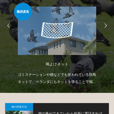
難易度高
簡
鳩よけネット
臭い
ゴミステーションや畑などでも使われている防鳥
ベ
薬剤
ネットで、ベランダにもネットを張ることで鳩対
板
策が可能です。
て
鳩の対策方法
鳩の巣ができていたら役所に電話すれば