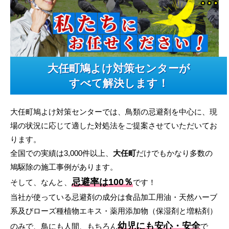
大任町鳩よけ対策センターが
すべて解決します！
大任町鳩よけ対策センターでは、鳥類の忌避剤を中心に、現
場の状況に応じて適した対処法をご提案させていただいてお
ります。
全国での実績は3,000件以上、
大任町
だけでもかなり多数の
鳩駆除の施工事例があります。
忌避率は100％
そして、なんと、
です！
当社が使っている忌避剤の成分は食品加工用油・天然ハーブ
系及びローズ種植物エキス・薬用添加物（保湿剤と増粘剤）
幼児にも安心・安全
のみで、鳥にも人間、もちろん
で