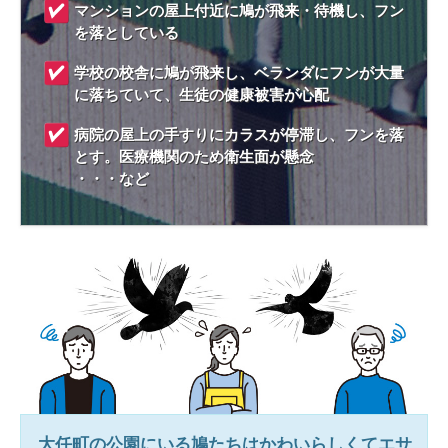
マンションの屋上付近に鳩が飛来・待機し、フン
を落としている
学校の校舎に鳩が飛来し、ベランダにフンが大量
に落ちていて、生徒の健康被害が心配
病院の屋上の手すりにカラスが停滞し、フンを落
とす。医療機関のため衛生面が懸念
・・・など
大任町
の公園にいる鳩たちはかわいらしくてエサ