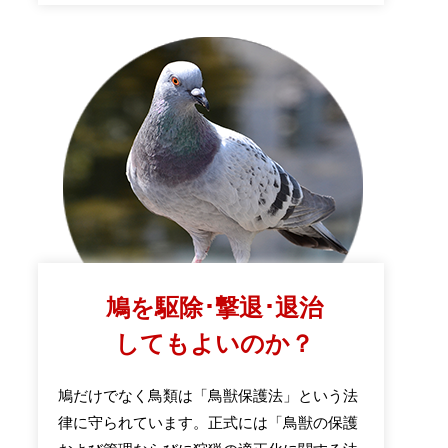
鳩を駆除･撃退･退治
してもよいのか？
鳩だけでなく鳥類は「鳥獣保護法」という法
律に守られています。正式には「鳥獣の保護