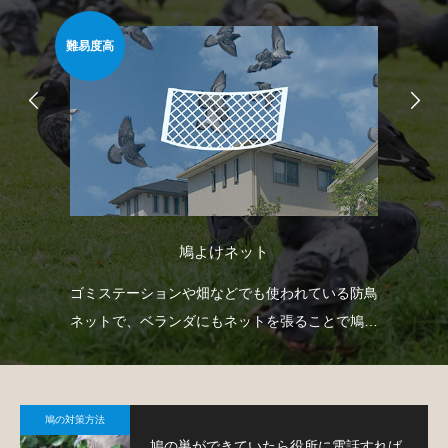
難易度高
安心
鳩よけネット
臭い
ゴミステーションや畑などでも使われている防鳥
ベ
薬剤
ネットで、ベランダにもネットを張ることで鳩対
渡
策が可能です。
す
鳩の対策方法
鳩の巣ができていたら役所に電話すれば