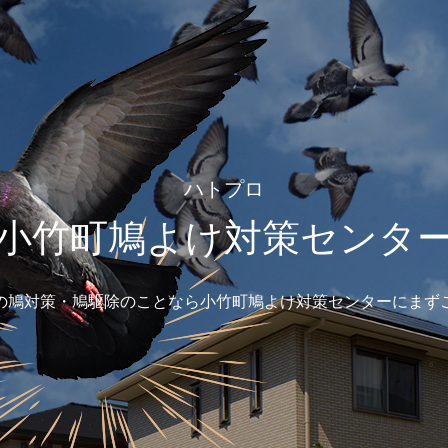
ハトプロ
小竹町鳩よけ対策センタ
の鳩対策・鳩駆除のことなら小竹町鳩よけ対策センターにまず