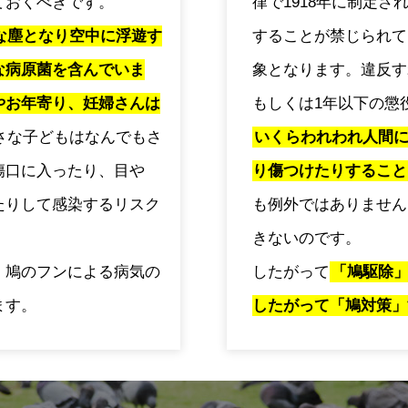
ておくべきです。
律で1918年に制定
な塵となり空中に浮遊す
することが禁じられて
な病原菌を含んでいま
象となります。違反す
やお年寄り、妊婦さんは
もしくは1年以下の懲
さな子どもはなんでもさ
いくらわれわれ人間
傷口に入ったり、目や
り傷つけたりすること
たりして感染するリスク
も例外ではありません
きないのです。
、鳩のフンによる病気の
したがって
「鳩駆除
ます。
したがって「鳩対策」