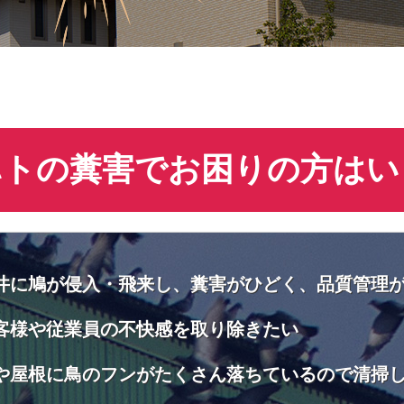
ハトの糞害でお困りの方はい
井に鳩が侵入・飛来し、糞害がひどく、品質管理
客様や従業員の不快感を取り除きたい
や屋根に鳥のフンがたくさん落ちているので清掃