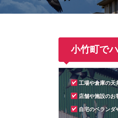
小竹町で
工場や倉庫の天
店舗や施設のお
自宅のベランダ