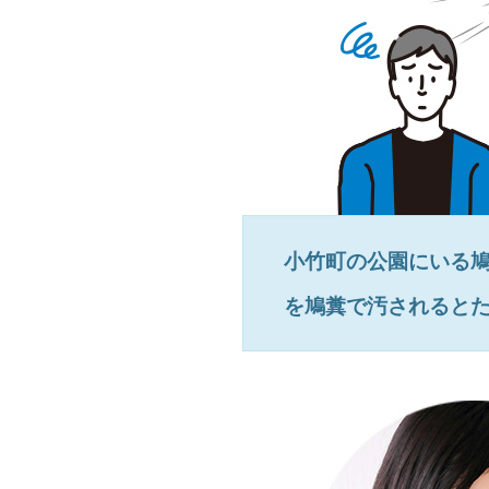
小竹町
の公園にいる
を鳩糞で汚されると