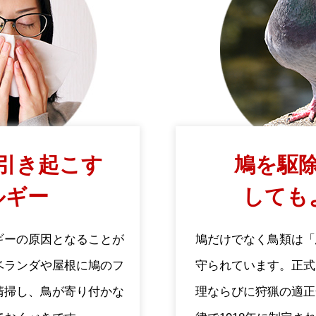
引き起こす
鳩を駆除
ルギー
しても
ギーの原因となることが
鳩だけでなく鳥類は「
ベランダや屋根に鳩のフ
守られています。正式
清掃し、鳥が寄り付かな
理ならびに狩猟の適正