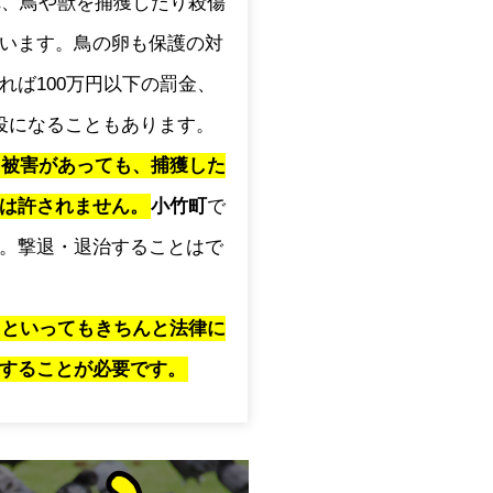
され、鳥や獣を捕獲したり殺傷
います。鳥の卵も保護の対
れば100万円以下の罰金、
役になることもあります。
に被害があっても、捕獲した
は許されません。
小竹町
で
。撃退・退治することはで
」といってもきちんと法律に
することが必要です。