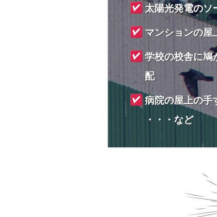
太陽光発電のソ
マンションの屋
学校の校舎に鳩
配
病院の屋上の手
・・・など