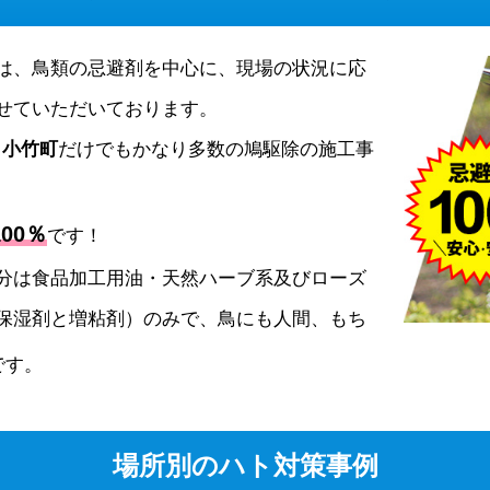
は、鳥類の忌避剤を中心に、現場の状況に応
せていただいております。
、
小竹町
だけでもかなり多数の鳩駆除の施工事
00％
です！
分は食品加工用油・天然ハーブ系及びローズ
保湿剤と増粘剤）のみで、鳥にも人間、もち
です。
場所別のハト対策事例