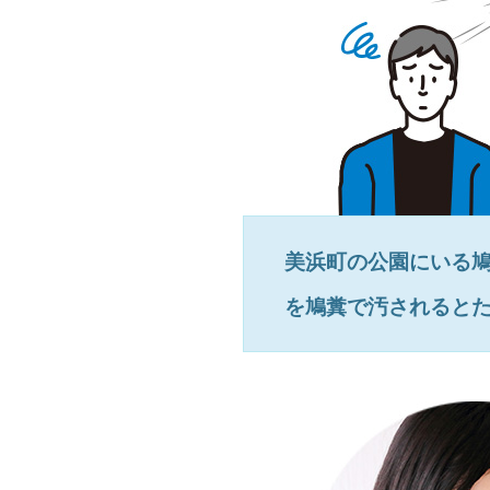
美浜町
の公園にいる
を鳩糞で汚されると