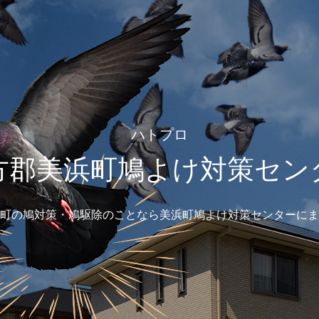
ハトプロ
方郡美浜町鳩よけ対策セン
町の鳩対策・鳩駆除のことなら美浜町鳩よけ対策センターにま