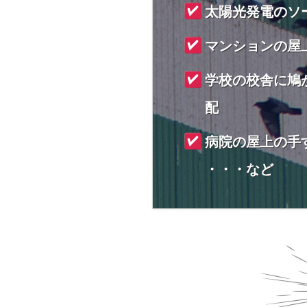
太陽光発電のソ
マンションの屋
学校の校舎に鳩
配
病院の屋上の手
・・・など