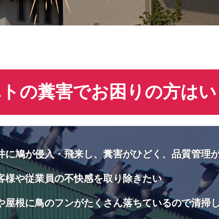
ハトの糞害でお困りの方はい
井に鳩が侵入・飛来し、糞害がひどく、品質管理
客様や従業員の不快感を取り除きたい
や屋根に鳥のフンがたくさん落ちているので清掃