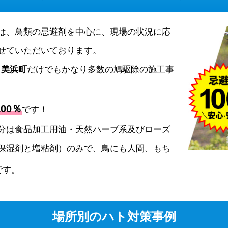
は、鳥類の忌避剤を中心に、現場の状況に応
せていただいております。
、
美浜町
だけでもかなり多数の鳩駆除の施工事
00％
です！
分は食品加工用油・天然ハーブ系及びローズ
保湿剤と増粘剤）のみで、鳥にも人間、もち
です。
場所別のハト対策事例