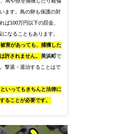
され、鳥や獣を捕獲したり殺傷
います。鳥の卵も保護の対
れば100万円以下の罰金、
役になることもあります。
に被害があっても、捕獲した
は許されません。
美浜町
で
。撃退・退治することはで
」といってもきちんと法律に
することが必要です。