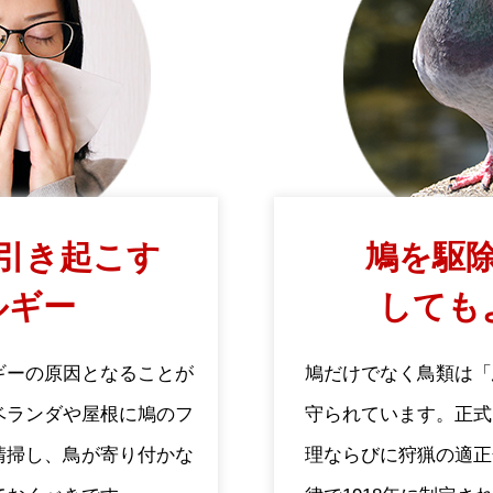
引き起こす
鳩を駆除
ルギー
しても
ギーの原因となることが
鳩だけでなく鳥類は「
ベランダや屋根に鳩のフ
守られています。正式
清掃し、鳥が寄り付かな
理ならびに狩猟の適正