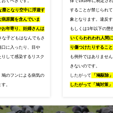
ておくべきです。
律で1918年に制定
な塵となり空中に浮遊す
することが禁じられて
な病原菌を含んでいま
象となります。違反す
やお年寄り、妊婦さんは
もしくは1年以下の懲
さな子どもはなんでもさ
いくらわれわれ人間
傷口に入ったり、目や
り傷つけたりすること
たりして感染するリスク
も例外ではありません
きないのです。
、鳩のフンによる病気の
したがって
「鳩駆除
ます。
したがって「鳩対策」