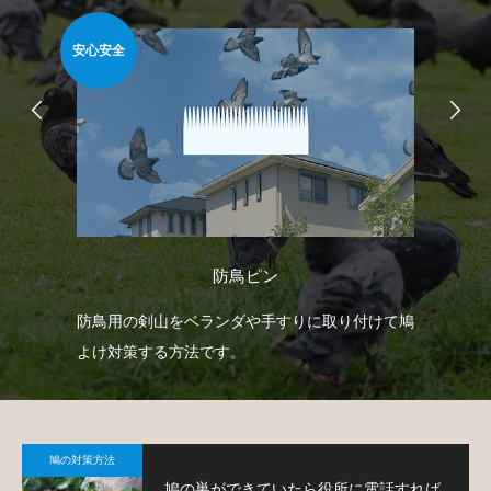
安心安全
簡
防鳥ピン
臭い
防鳥用の剣山をベランダや手すりに取り付けて鳩
ベ
薬剤
よけ対策する方法です。
板
て
鳩の対策方法
鳩の巣ができていたら役所に電話すれば