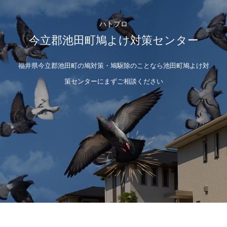
ハトプロ
今立郡池田町鳩よけ対策センター
福井県今立郡池田町の鳩対策・鳩駆除のことなら池田町鳩よけ対
策センターにまずご相談ください