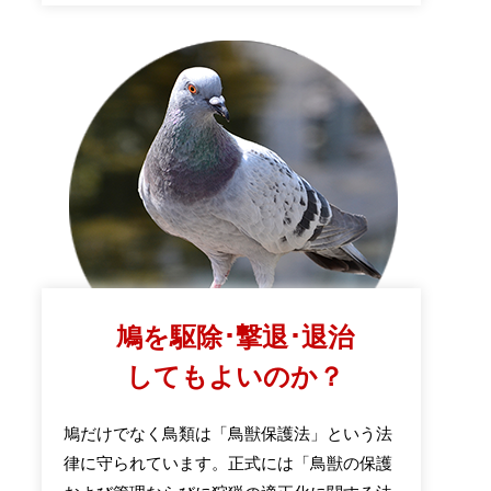
鳩を駆除･撃退･退治
してもよいのか？
鳩だけでなく鳥類は「鳥獣保護法」という法
律に守られています。正式には「鳥獣の保護