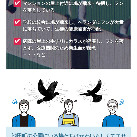
マンションの屋上付近に鳩が飛来・待機し、フン
を落としている
学校の校舎に鳩が飛来し、ベランダにフンが大量
に落ちていて、生徒の健康被害が心配
病院の屋上の手すりにカラスが停滞し、フンを落
とす。医療機関のため衛生面が懸念
・・・など
池田町
の公園にいる鳩たちはかわいらしくてエサ