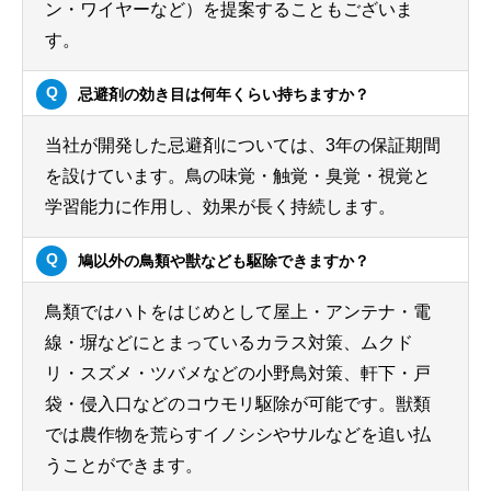
ン・ワイヤーなど）を提案することもございま
す。
忌避剤の効き目は何年くらい持ちますか？
当社が開発した忌避剤については、3年の保証期間
を設けています。鳥の味覚・触覚・臭覚・視覚と
学習能力に作用し、効果が長く持続します。
鳩以外の鳥類や獣なども駆除できますか？
鳥類ではハトをはじめとして屋上・アンテナ・電
線・塀などにとまっているカラス対策、ムクド
リ・スズメ・ツバメなどの小野鳥対策、軒下・戸
袋・侵入口などのコウモリ駆除が可能です。獣類
では農作物を荒らすイノシシやサルなどを追い払
うことができます。