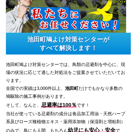
池田町鳩よけ対策センターが
すべて解決します！
池田町鳩よけ対策センターでは、鳥類の忌避剤を中心に、現
場の状況に応じて適した対処法をご提案させていただいてお
ります。
全国での実績は3,000件以上、
池田町
だけでもかなり多数の
鳩駆除の施工事例があります。
忌避率は100％
そして、なんと、
です！
当社が使っている忌避剤の成分は食品加工用油・天然ハーブ
系及びローズ種植物エキス・薬用添加物（保湿剤と増粘剤）
幼児にも安心・安全
のみで、鳥にも人間、もちろん
で