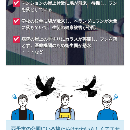
マンションの屋上付近に鳩が飛来・待機し、フン
を落としている
学校の校舎に鳩が飛来し、ベランダにフンが大量
に落ちていて、生徒の健康被害が心配
病院の屋上の手すりにカラスが停滞し、フンを落
とす。医療機関のため衛生面が懸念
・・・など
西予市
の公園にいる鳩たちはかわいらしくてエサ