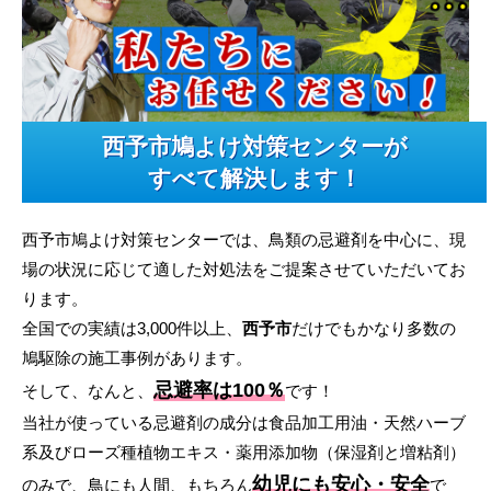
西予市鳩よけ対策センターが
すべて解決します！
西予市鳩よけ対策センターでは、鳥類の忌避剤を中心に、現
場の状況に応じて適した対処法をご提案させていただいてお
ります。
全国での実績は3,000件以上、
西予市
だけでもかなり多数の
鳩駆除の施工事例があります。
忌避率は100％
そして、なんと、
です！
当社が使っている忌避剤の成分は食品加工用油・天然ハーブ
系及びローズ種植物エキス・薬用添加物（保湿剤と増粘剤）
幼児にも安心・安全
のみで、鳥にも人間、もちろん
で