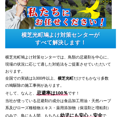
横芝光町鳩よけ対策センターが
すべて解決します！
横芝光町鳩よけ対策センターでは、鳥類の忌避剤を中心に、
現場の状況に応じて適した対処法をご提案させていただいて
おります。
全国での実績は3,000件以上、
横芝光町
だけでもかなり多数
の鳩駆除の施工事例があります。
忌避率は100％
そして、なんと、
です！
当社が使っている忌避剤の成分は食品加工用油・天然ハーブ
系及びローズ種植物エキス・薬用添加物（保湿剤と増粘剤）
幼児にも安心・安全
のみで、鳥にも人間、もちろん
で