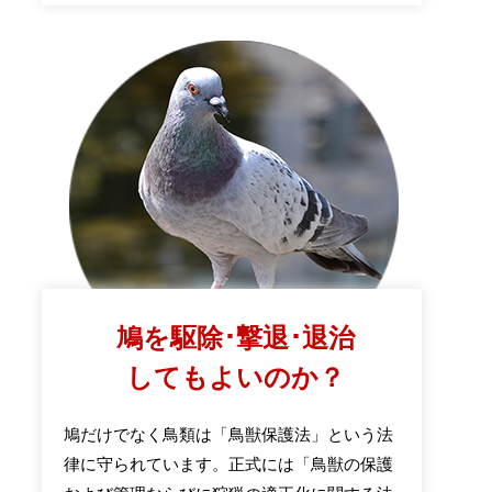
鳩を駆除･撃退･退治
してもよいのか？
鳩だけでなく鳥類は「鳥獣保護法」という法
律に守られています。正式には「鳥獣の保護