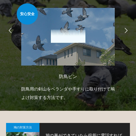
安心安全
簡
防鳥ピン
防鳥
防鳥用の剣山をベランダや手すりに取り付けて鳩
ベ
鳩対
よけ対策する方法です。
板
て
鳩の対策方法
鳩の巣ができていたら役所に電話すれば