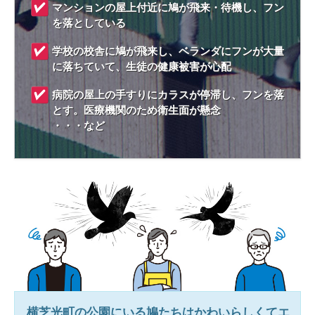
マンションの屋上付近に鳩が飛来・待機し、フン
を落としている
学校の校舎に鳩が飛来し、ベランダにフンが大量
に落ちていて、生徒の健康被害が心配
病院の屋上の手すりにカラスが停滞し、フンを落
とす。医療機関のため衛生面が懸念
・・・など
横芝光町
の公園にいる鳩たちはかわいらしくてエ