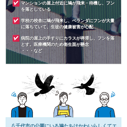
マンションの屋上付近に鳩が飛来・待機し、フン
を落としている
学校の校舎に鳩が飛来し、ベランダにフンが大量
に落ちていて、生徒の健康被害が心配
病院の屋上の手すりにカラスが停滞し、フンを落
とす。医療機関のため衛生面が懸念
・・・など
八千代市
の公園にいる鳩たちはかわいらしくてエ