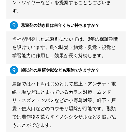
ン・ワイヤーなど）を提案することもございま
す。
忌避剤の効き目は何年くらい持ちますか？
当社が開発した忌避剤については、3年の保証期間
を設けています。鳥の味覚・触覚・臭覚・視覚と
学習能力に作用し、効果が長く持続します。
鳩以外の鳥類や獣なども駆除できますか？
鳥類ではハトをはじめとして屋上・アンテナ・電
線・塀などにとまっているカラス対策、ムクド
リ・スズメ・ツバメなどの小野鳥対策、軒下・戸
袋・侵入口などのコウモリ駆除が可能です。獣類
では農作物を荒らすイノシシやサルなどを追い払
うことができます。