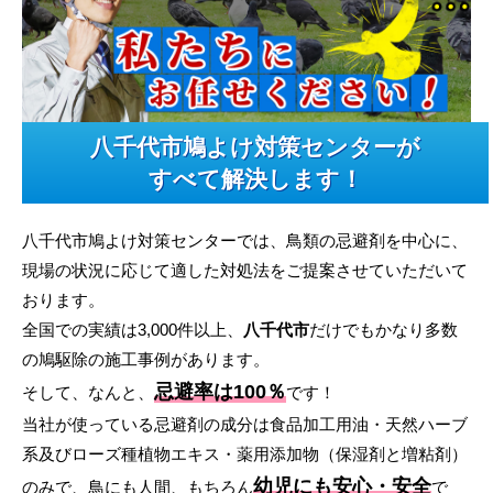
八千代市鳩よけ対策センターが
すべて解決します！
八千代市鳩よけ対策センターでは、鳥類の忌避剤を中心に、
現場の状況に応じて適した対処法をご提案させていただいて
おります。
全国での実績は3,000件以上、
八千代市
だけでもかなり多数
の鳩駆除の施工事例があります。
忌避率は100％
そして、なんと、
です！
当社が使っている忌避剤の成分は食品加工用油・天然ハーブ
系及びローズ種植物エキス・薬用添加物（保湿剤と増粘剤）
幼児にも安心・安全
のみで、鳥にも人間、もちろん
で