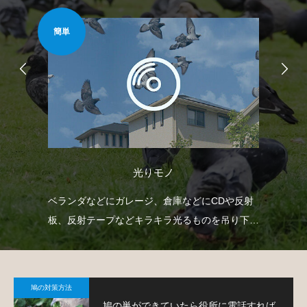
簡単
安心
光りモノ
臭い
ベランダなどにガレージ、倉庫などにCDや反射
防
薬剤
板、反射テープなどキラキラ光るものを吊り下げ
よ
て、鳩を寄り付きにくくするという方法です。
鳩の対策方法
鳩の巣ができていたら役所に電話すれば