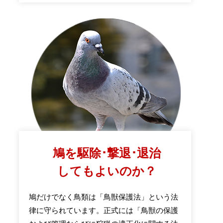
鳩を駆除･撃退･退治
してもよいのか？
鳩だけでなく鳥類は「鳥獣保護法」という法
律に守られています。正式には「鳥獣の保護