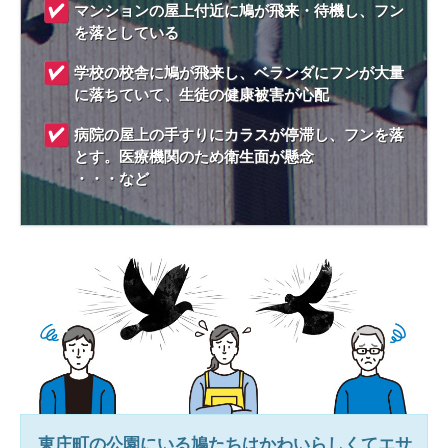
マンションの屋上付近に鳩が飛来・待機し、フン
を落としている
学校の校舎に鳩が飛来し、ベランダにフンが大量
に落ちていて、生徒の健康被害が心配
病院の屋上の手すりにカラスが停滞し、フンを落
とす。医療機関のため衛生面が懸念
・・・など
東庄町
の公園にいる鳩たちはかわいらしくてエサ