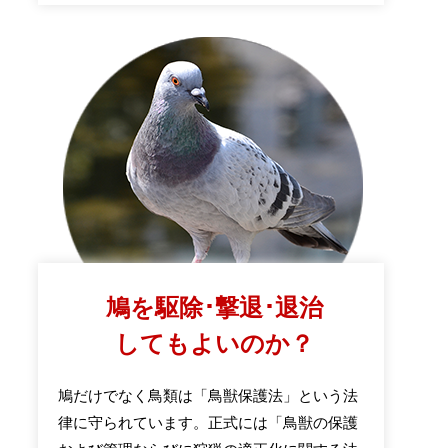
鳩を駆除･撃退･退治
してもよいのか？
鳩だけでなく鳥類は「鳥獣保護法」という法
律に守られています。正式には「鳥獣の保護