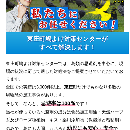
東庄町鳩よけ対策センターが
すべて解決します！
東庄町鳩よけ対策センターでは、鳥類の忌避剤を中心に、現
場の状況に応じて適した対処法をご提案させていただいてお
ります。
全国での実績は3,000件以上、
東庄町
だけでもかなり多数の
鳩駆除の施工事例があります。
忌避率は100％
そして、なんと、
です！
当社が使っている忌避剤の成分は食品加工用油・天然ハーブ
系及びローズ種植物エキス・薬用添加物（保湿剤と増粘剤）
幼児にも安心・安全
のみで、鳥にも人間、もちろん
で