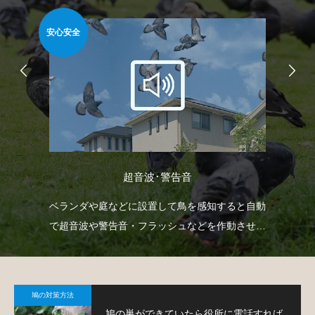
安心安全
難易
超音波･警告音
どを
ベランダや庭などに設置して鳥を感知すると自動
ゴ
で
で超音波や警告音・フラッシュなどを作動させて
ネ
鳩の侵入を防ぐという装置です。
策
鳩の対策方法
鳩の巣ができていたら役所に電話すれば