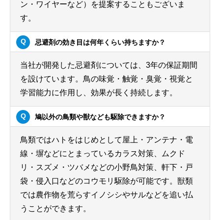
ン・ワイヤーなど）を提案することもございま
す。
忌避剤の効き目は何年くらい持ちますか？
当社が開発した忌避剤については、3年の保証期間
を設けています。鳥の味覚・触覚・臭覚・視覚と
学習能力に作用し、効果が長く持続します。
鳩以外の鳥類や獣なども駆除できますか？
鳥類ではハトをはじめとして屋上・アンテナ・電
線・塀などにとまっているカラス対策、ムクド
リ・スズメ・ツバメなどの小野鳥対策、軒下・戸
袋・侵入口などのコウモリ駆除が可能です。獣類
では農作物を荒らすイノシシやサルなどを追い払
うことができます。