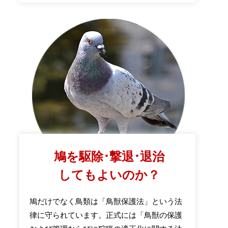
鳩を駆除･撃退･退治
してもよいのか？
鳩だけでなく鳥類は「鳥獣保護法」という法
律に守られています。正式には「鳥獣の保護