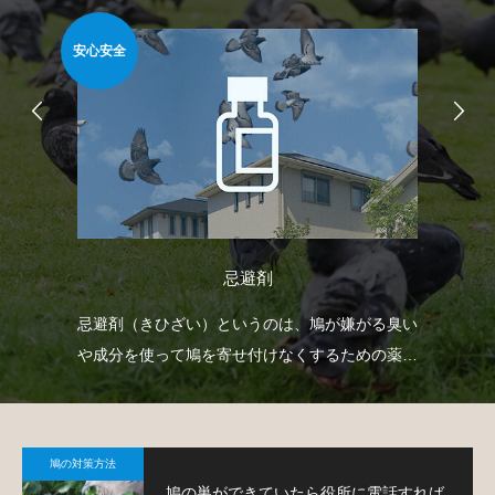
安心安全
安心
忌避剤
自動
忌避剤（きひざい）というのは、鳩が嫌がる臭い
防
せて
や成分を使って鳩を寄せ付けなくするための薬剤
よ
で、様々なタイプのものがあります。
鳩の対策方法
鳩の巣ができていたら役所に電話すれば