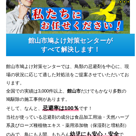
館山市鳩よけ対策センターが
すべて解決します！
館山市鳩よけ対策センターでは、鳥類の忌避剤を中心に、現
場の状況に応じて適した対処法をご提案させていただいてお
ります。
全国での実績は3,000件以上、
館山市
だけでもかなり多数の
鳩駆除の施工事例があります。
忌避率は100％
そして、なんと、
です！
当社が使っている忌避剤の成分は食品加工用油・天然ハーブ
系及びローズ種植物エキス・薬用添加物（保湿剤と増粘剤）
幼児にも安心・安全
のみで、鳥にも人間、もちろん
で