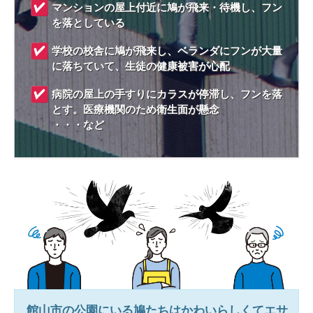
マンションの屋上付近に鳩が飛来・待機し、フン
を落としている
学校の校舎に鳩が飛来し、ベランダにフンが大量
に落ちていて、生徒の健康被害が心配
病院の屋上の手すりにカラスが停滞し、フンを落
とす。医療機関のため衛生面が懸念
・・・など
館山市
の公園にいる鳩たちはかわいらしくてエサ