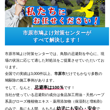
市原市鳩よけ対策センターが
すべて解決します！
市原市鳩よけ対策センターでは、鳥類の忌避剤を中心に、現
場の状況に応じて適した対処法をご提案させていただいてお
ります。
全国での実績は3,000件以上、
市原市
だけでもかなり多数の
鳩駆除の施工事例があります。
忌避率は100％
そして、なんと、
です！
当社が使っている忌避剤の成分は食品加工用油・天然ハーブ
系及びローズ種植物エキス・薬用添加物（保湿剤と増粘剤）
幼児にも安心・安全
のみで、鳥にも人間、もちろん
で