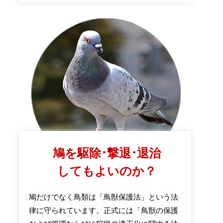
鳩を駆除･撃退･退治
してもよいのか？
鳩だけでなく鳥類は「鳥獣保護法」という法
律に守られています。正式には「鳥獣の保護