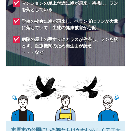
マンションの屋上付近に鳩が飛来・待機し、フン
を落としている
学校の校舎に鳩が飛来し、ベランダにフンが大量
に落ちていて、生徒の健康被害が心配
病院の屋上の手すりにカラスが停滞し、フンを落
とす。医療機関のため衛生面が懸念
・・・など
市原市
の公園にいる鳩たちはかわいらしくてエサ