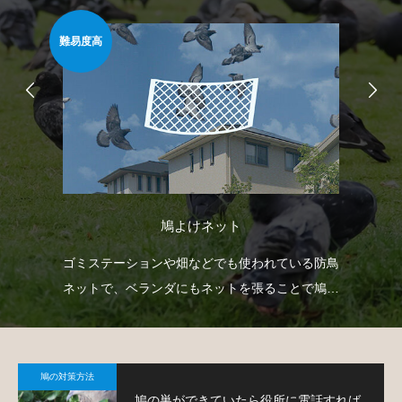
難易度高
安心
鳩よけネット
自動
ゴミステーションや畑などでも使われている防鳥
ベ
せて
ネットで、ベランダにもネットを張ることで鳩対
渡
策が可能です。
す
鳩の対策方法
鳩の巣ができていたら役所に電話すれば