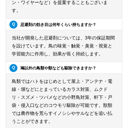
ン・ワイヤーなど）を提案することもございま
す。
忌避剤の効き目は何年くらい持ちますか？
当社が開発した忌避剤については、3年の保証期間
を設けています。鳥の味覚・触覚・臭覚・視覚と
学習能力に作用し、効果が長く持続します。
鳩以外の鳥類や獣なども駆除できますか？
鳥類ではハトをはじめとして屋上・アンテナ・電
線・塀などにとまっているカラス対策、ムクド
リ・スズメ・ツバメなどの小野鳥対策、軒下・戸
袋・侵入口などのコウモリ駆除が可能です。獣類
では農作物を荒らすイノシシやサルなどを追い払
うことができます。