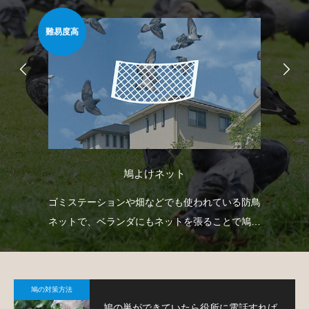
難易度高
安心
鳩よけネット
射
ゴミステーションや畑などでも使われている防鳥
ベ
下げ
ネットで、ベランダにもネットを張ることで鳩対
で
。
策が可能です。
鳩
鳩の対策方法
鳩の巣ができていたら役所に電話すれば