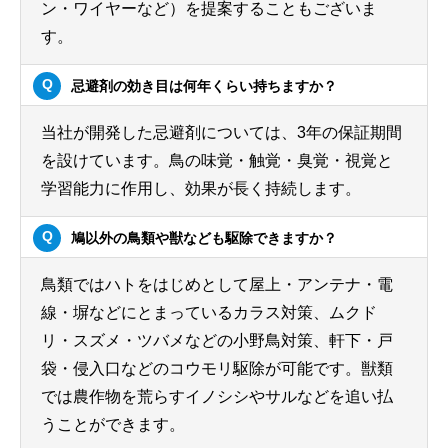
ン・ワイヤーなど）を提案することもございま
す。
忌避剤の効き目は何年くらい持ちますか？
当社が開発した忌避剤については、3年の保証期間
を設けています。鳥の味覚・触覚・臭覚・視覚と
学習能力に作用し、効果が長く持続します。
鳩以外の鳥類や獣なども駆除できますか？
鳥類ではハトをはじめとして屋上・アンテナ・電
線・塀などにとまっているカラス対策、ムクド
リ・スズメ・ツバメなどの小野鳥対策、軒下・戸
袋・侵入口などのコウモリ駆除が可能です。獣類
では農作物を荒らすイノシシやサルなどを追い払
うことができます。