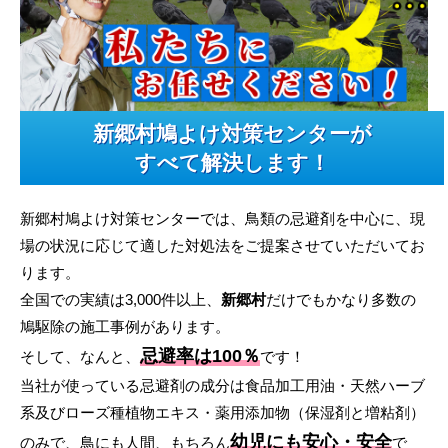
新郷村鳩よけ対策センターが
すべて解決します！
新郷村鳩よけ対策センターでは、鳥類の忌避剤を中心に、現
場の状況に応じて適した対処法をご提案させていただいてお
ります。
全国での実績は3,000件以上、
新郷村
だけでもかなり多数の
鳩駆除の施工事例があります。
忌避率は100％
そして、なんと、
です！
当社が使っている忌避剤の成分は食品加工用油・天然ハーブ
系及びローズ種植物エキス・薬用添加物（保湿剤と増粘剤）
幼児にも安心・安全
のみで、鳥にも人間、もちろん
で