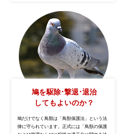
鳩を駆除･撃退･退治
してもよいのか？
鳩だけでなく鳥類は「鳥獣保護法」という法
律に守られています。正式には「鳥獣の保護