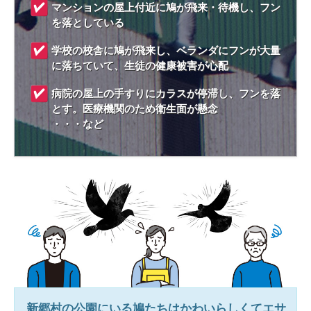
マンションの屋上付近に鳩が飛来・待機し、フン
を落としている
学校の校舎に鳩が飛来し、ベランダにフンが大量
に落ちていて、生徒の健康被害が心配
病院の屋上の手すりにカラスが停滞し、フンを落
とす。医療機関のため衛生面が懸念
・・・など
新郷村
の公園にいる鳩たちはかわいらしくてエサ