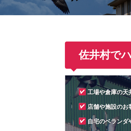
佐井村で
工場や倉庫の天
店舗や施設のお
自宅のベランダ