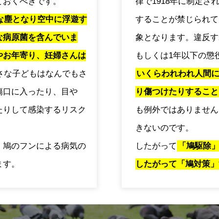
ておくべきです。
律で1918年に制定
な塵となり空中に浮遊す
することが禁じられて
な病原菌を含んでいま
象となります。違反す
やお年寄り、妊婦さんは
もしくは1年以下の懲
さな子どもはなんでもさ
いくらわれわれ人間
傷口に入ったり、目や
り傷つけたりすること
たりして感染するリスク
も例外ではありません
きないのです。
、鳩のフンによる病気の
したがって
「鳩駆除
ます。
したがって「鳩対策」