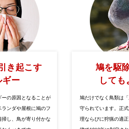
引き起こす
鳩を駆除
ルギー
しても
ギーの原因となることが
鳩だけでなく鳥類は「
ベランダや屋根に鳩のフ
守られています。正式
清掃し、鳥が寄り付かな
理ならびに狩猟の適正