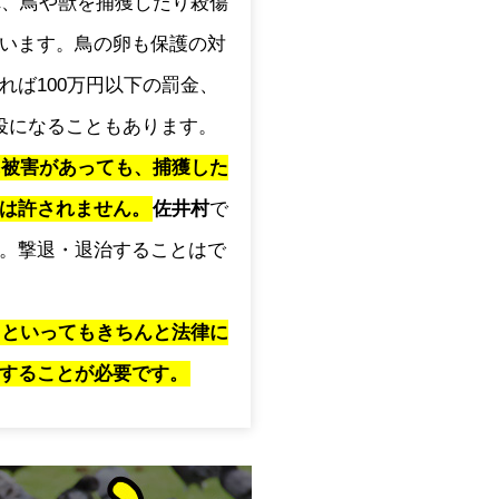
され、鳥や獣を捕獲したり殺傷
います。鳥の卵も保護の対
れば100万円以下の罰金、
役になることもあります。
に被害があっても、捕獲した
は許されません。
佐井村
で
。撃退・退治することはで
」といってもきちんと法律に
することが必要です。