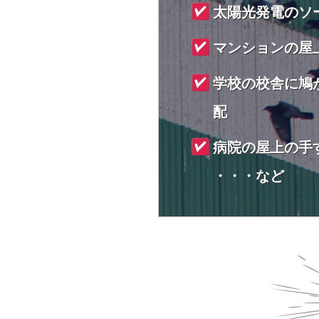
太陽光発電のソ
マンションの屋
学校の校舎に鳩
配
病院の屋上の手
・・・など