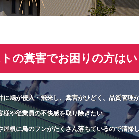
ハトの糞害でお困りの方はい
井に鳩が侵入・飛来し、糞害がひどく、品質管理
客様や従業員の不快感を取り除きたい
や屋根に鳥のフンがたくさん落ちているので清掃