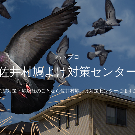
ハトプロ
佐井村鳩よけ対策センタ
の鳩対策・鳩駆除のことなら佐井村鳩よけ対策センターにまず