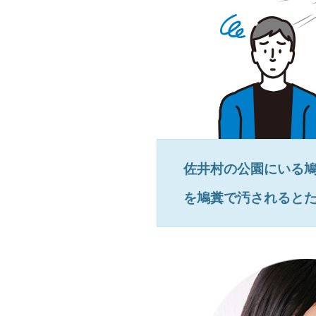
佐井村
の公園にいる
を鳩糞で汚されると