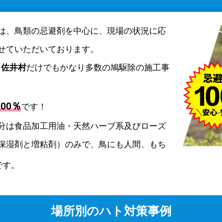
は、鳥類の忌避剤を中心に、現場の状況に応
せていただいております。
、
佐井村
だけでもかなり多数の鳩駆除の施工事
00％
です！
分は食品加工用油・天然ハーブ系及びローズ
保湿剤と増粘剤）のみで、鳥にも人間、もち
です。
場所別のハト対策事例