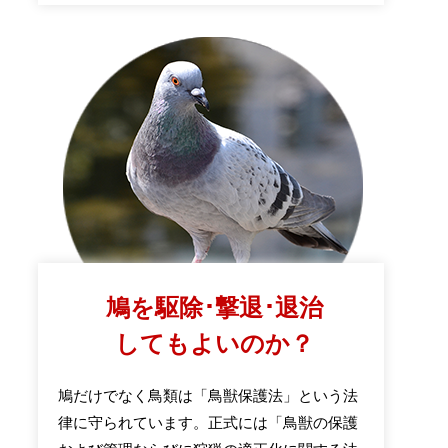
鳩を駆除･撃退･退治
してもよいのか？
鳩だけでなく鳥類は「鳥獣保護法」という法
律に守られています。正式には「鳥獣の保護