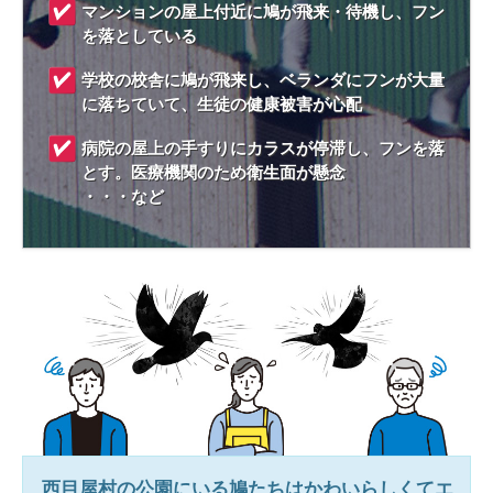
マンションの屋上付近に鳩が飛来・待機し、フン
を落としている
学校の校舎に鳩が飛来し、ベランダにフンが大量
に落ちていて、生徒の健康被害が心配
病院の屋上の手すりにカラスが停滞し、フンを落
とす。医療機関のため衛生面が懸念
・・・など
西目屋村
の公園にいる鳩たちはかわいらしくてエ