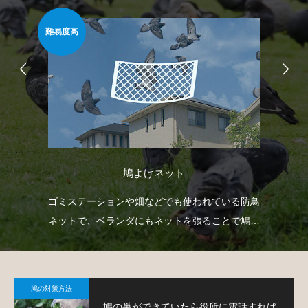
難易度高
安心
鳩よけネット
自動
ゴミステーションや畑などでも使われている防鳥
ベ
せて
ネットで、ベランダにもネットを張ることで鳩対
渡
策が可能です。
す
鳩の対策方法
鳩の巣ができていたら役所に電話すれば