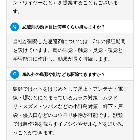
ン・ワイヤーなど）を提案することもございま
す。
忌避剤の効き目は何年くらい持ちますか？
当社が開発した忌避剤については、3年の保証期間
を設けています。鳥の味覚・触覚・臭覚・視覚と
学習能力に作用し、効果が長く持続します。
鳩以外の鳥類や獣なども駆除できますか？
鳥類ではハトをはじめとして屋上・アンテナ・電
線・塀などにとまっているカラス対策、ムクド
リ・スズメ・ツバメなどの小野鳥対策、軒下・戸
袋・侵入口などのコウモリ駆除が可能です。獣類
では農作物を荒らすイノシシやサルなどを追い払
うことができます。