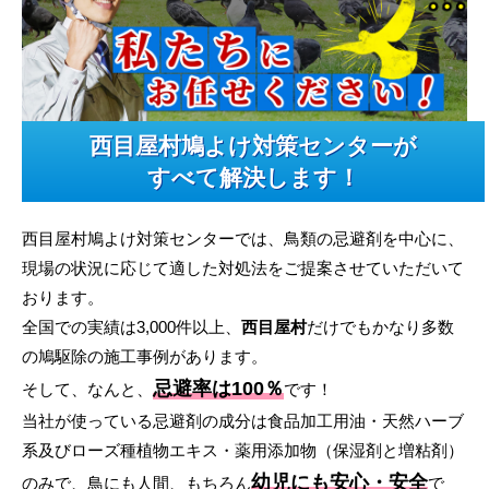
西目屋村鳩よけ対策センターが
すべて解決します！
西目屋村鳩よけ対策センターでは、鳥類の忌避剤を中心に、
現場の状況に応じて適した対処法をご提案させていただいて
おります。
全国での実績は3,000件以上、
西目屋村
だけでもかなり多数
の鳩駆除の施工事例があります。
忌避率は100％
そして、なんと、
です！
当社が使っている忌避剤の成分は食品加工用油・天然ハーブ
系及びローズ種植物エキス・薬用添加物（保湿剤と増粘剤）
幼児にも安心・安全
のみで、鳥にも人間、もちろん
で