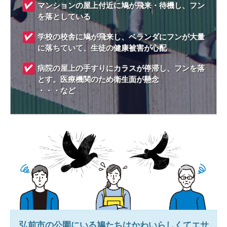
マンションの屋上付近に鳩が飛来・待機し、フン
を落としている
学校の校舎に鳩が飛来し、ベランダにフンが大量
に落ちていて、生徒の健康被害が心配
病院の屋上の手すりにカラスが停滞し、フンを落
とす。医療機関のため衛生面が懸念
・・・など
弘前市
の公園にいる鳩たちはかわいらしくてエサ