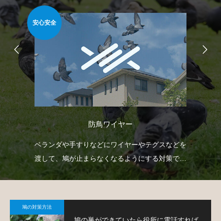
安心安全
安心
防鳥ワイヤー
自動
ベランダや手すりなどにワイヤーやテグスなどを
防
せて
渡して、鳩が止まらなくなるようにする対策で
よ
す。
鳩の対策方法
鳩の巣ができていたら役所に電話すれば