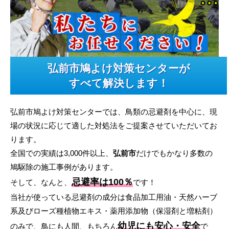
弘前市鳩よけ対策センターが
すべて解決します！
弘前市鳩よけ対策センターでは、鳥類の忌避剤を中心に、現
場の状況に応じて適した対処法をご提案させていただいてお
ります。
全国での実績は3,000件以上、
弘前市
だけでもかなり多数の
鳩駆除の施工事例があります。
忌避率は100％
そして、なんと、
です！
当社が使っている忌避剤の成分は食品加工用油・天然ハーブ
系及びローズ種植物エキス・薬用添加物（保湿剤と増粘剤）
幼児にも安心・安全
のみで、鳥にも人間、もちろん
で