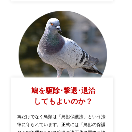
鳩を駆除･撃退･退治
してもよいのか？
鳩だけでなく鳥類は「鳥獣保護法」という法
律に守られています。正式には「鳥獣の保護