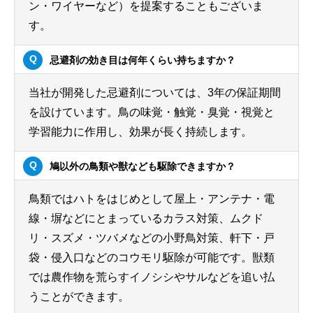
ン・ワイヤーなど）を提案することもございま
す。
忌避剤の効き目は何年くらい持ちますか？
当社が開発した忌避剤については、3年の保証期間
を設けています。鳥の味覚・触覚・臭覚・視覚と
学習能力に作用し、効果が長く持続します。
鳩以外の鳥類や獣なども駆除できますか？
鳥類ではハトをはじめとして屋上・アンテナ・電
線・塀などにとまっているカラス対策、ムクド
リ・スズメ・ツバメなどの小野鳥対策、軒下・戸
袋・侵入口などのコウモリ駆除が可能です。獣類
では農作物を荒らすイノシシやサルなどを追い払
うことができます。