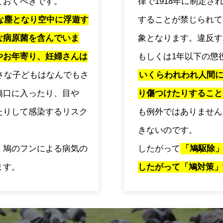
ておくべきです。
律で1918年に制定
な塵となり空中に浮遊す
することが禁じられて
な病原菌を含んでいま
象となります。違反す
やお年寄り、妊婦さんは
もしくは1年以下の懲
さな子どもはなんでもさ
いくらわれわれ人間
傷口に入ったり、目や
り傷つけたりすること
たりして感染するリスク
も例外ではありません
きないのです。
、鳩のフンによる病気の
したがって
「鳩駆除
ます。
したがって「鳩対策」