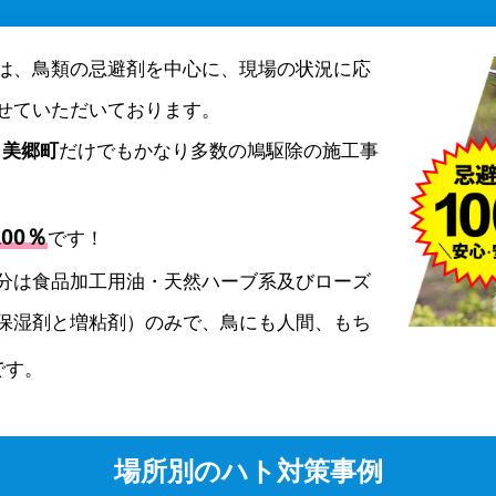
は、鳥類の忌避剤を中心に、現場の状況に応
せていただいております。
、
美郷町
だけでもかなり多数の鳩駆除の施工事
00％
です！
分は食品加工用油・天然ハーブ系及びローズ
保湿剤と増粘剤）のみで、鳥にも人間、もち
です。
場所別のハト対策事例