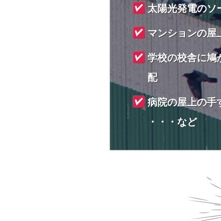
太陽光発電のソ
マンションの屋
学校の校舎に鳩
配
病院の屋上の手
・・・など