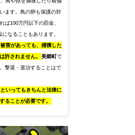
され、鳥や獣を捕獲したり殺傷
います。鳥の卵も保護の対
れば100万円以下の罰金、
役になることもあります。
に被害があっても、捕獲した
は許されません。
美郷町
で
。撃退・退治することはで
」といってもきちんと法律に
することが必要です。