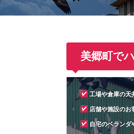
美郷町で
工場や倉庫の天
店舗や施設のお
自宅のベランダ