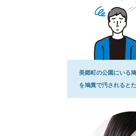
美郷町
の公園にいる
を鳩糞で汚されると