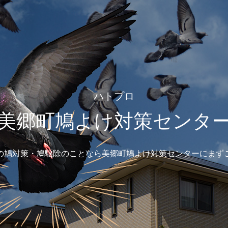
ハトプロ
美郷町鳩よけ対策センタ
の鳩対策・鳩駆除のことなら美郷町鳩よけ対策センターにまず