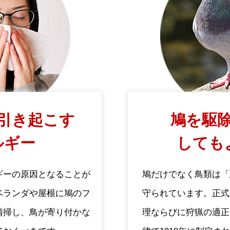
引き起こす
鳩を駆除
ルギー
しても
ギーの原因となることが
鳩だけでなく鳥類は「
ベランダや屋根に鳩のフ
守られています。正式
清掃し、鳥が寄り付かな
理ならびに狩猟の適正