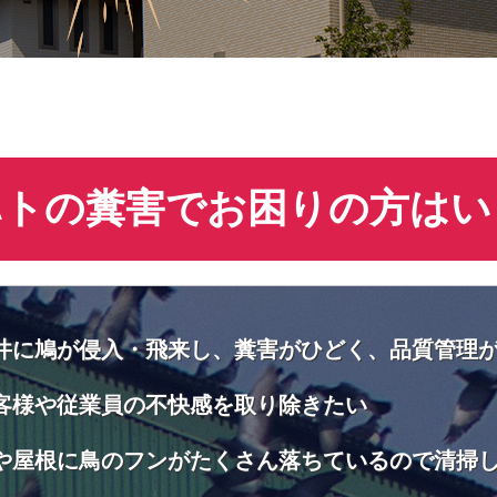
ハトの糞害でお困りの方はい
井に鳩が侵入・飛来し、糞害がひどく、品質管理
客様や従業員の不快感を取り除きたい
や屋根に鳥のフンがたくさん落ちているので清掃