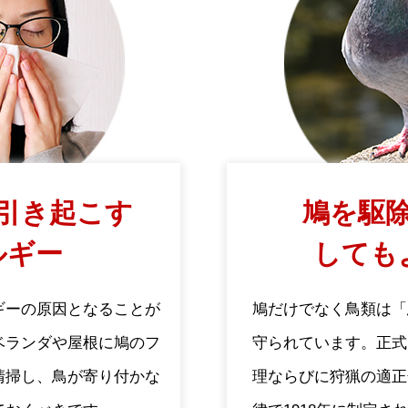
引き起こす
鳩を駆除
ルギー
しても
ギーの原因となることが
鳩だけでなく鳥類は「
ベランダや屋根に鳩のフ
守られています。正式
清掃し、鳥が寄り付かな
理ならびに狩猟の適正