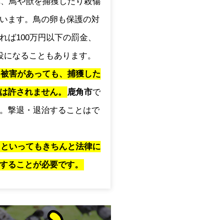
され、鳥や獣を捕獲したり殺傷
います。鳥の卵も保護の対
れば100万円以下の罰金、
役になることもあります。
に被害があっても、捕獲した
は許されません。
鹿角市
で
。撃退・退治することはで
」といってもきちんと法律に
することが必要です。