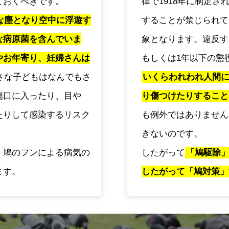
ておくべきです。
律で1918年に制定
な塵となり空中に浮遊す
することが禁じられて
な病原菌を含んでいま
象となります。違反す
やお年寄り、妊婦さんは
もしくは1年以下の懲
さな子どもはなんでもさ
いくらわれわれ人間
傷口に入ったり、目や
り傷つけたりすること
たりして感染するリスク
も例外ではありません
きないのです。
、鳩のフンによる病気の
したがって
「鳩駆除
ます。
したがって「鳩対策」