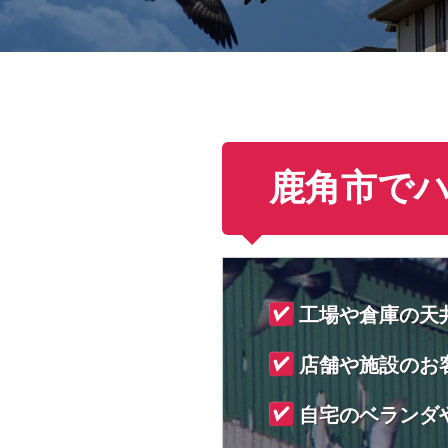
鹿角市で
工場や倉庫の天
店舗や施設のお
自宅のベランダ