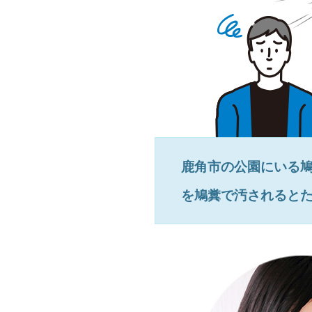
鹿角市
の公園にいる
を鳩糞で汚されると