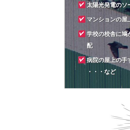
太陽光発電のソ
マンションの屋
学校の校舎に鳩
配
病院の屋上の手
・・・など