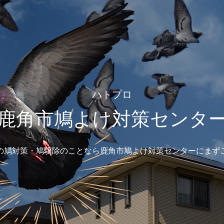
ハトプロ
鹿角市鳩よけ対策センタ
の鳩対策・鳩駆除のことなら鹿角市鳩よけ対策センターにまず