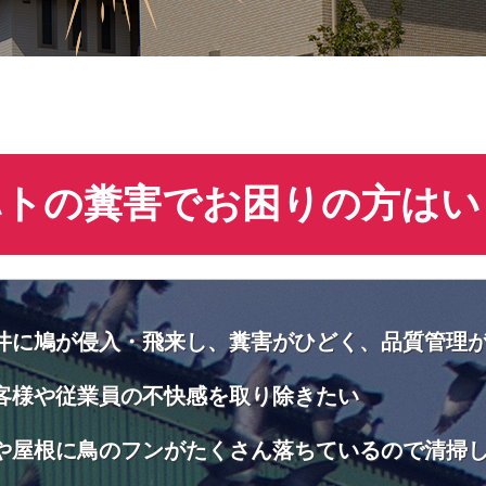
ハトの糞害でお困りの方はい
井に鳩が侵入・飛来し、糞害がひどく、品質管理
客様や従業員の不快感を取り除きたい
や屋根に鳥のフンがたくさん落ちているので清掃