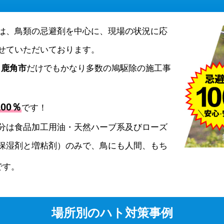
は、鳥類の忌避剤を中心に、現場の状況に応
せていただいております。
、
鹿角市
だけでもかなり多数の鳩駆除の施工事
00％
です！
分は食品加工用油・天然ハーブ系及びローズ
保湿剤と増粘剤）のみで、鳥にも人間、もち
です。
場所別のハト対策事例