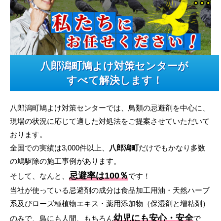
八郎潟町鳩よけ対策センターが
すべて解決します！
八郎潟町鳩よけ対策センターでは、鳥類の忌避剤を中心に、
現場の状況に応じて適した対処法をご提案させていただいて
おります。
全国での実績は3,000件以上、
八郎潟町
だけでもかなり多数
の鳩駆除の施工事例があります。
忌避率は100％
そして、なんと、
です！
当社が使っている忌避剤の成分は食品加工用油・天然ハーブ
系及びローズ種植物エキス・薬用添加物（保湿剤と増粘剤）
幼児にも安心・安全
のみで、鳥にも人間、もちろん
で