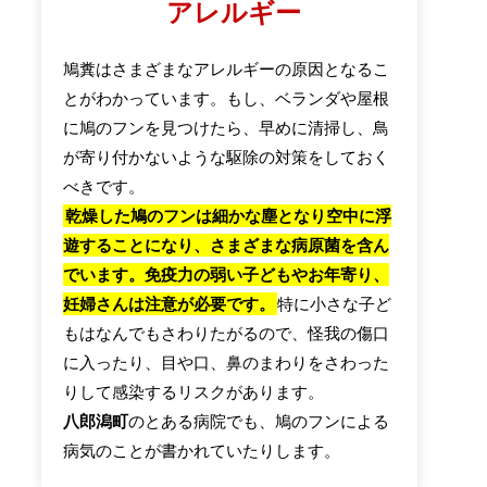
アレルギー
鳩糞はさまざまなアレルギーの原因となるこ
とがわかっています。もし、ベランダや屋根
に鳩のフンを見つけたら、早めに清掃し、鳥
が寄り付かないような駆除の対策をしておく
べきです。
乾燥した鳩のフンは細かな塵となり空中に浮
遊することになり、さまざまな病原菌を含ん
でいます。免疫力の弱い子どもやお年寄り、
妊婦さんは注意が必要です。
特に小さな子ど
もはなんでもさわりたがるので、怪我の傷口
に入ったり、目や口、鼻のまわりをさわった
りして感染するリスクがあります。
八郎潟町
のとある病院でも、鳩のフンによる
病気のことが書かれていたりします。