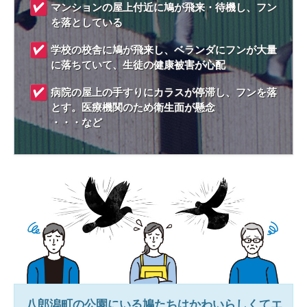
マンションの屋上付近に鳩が飛来・待機し、フン
を落としている
学校の校舎に鳩が飛来し、ベランダにフンが大量
に落ちていて、生徒の健康被害が心配
病院の屋上の手すりにカラスが停滞し、フンを落
とす。医療機関のため衛生面が懸念
・・・など
八郎潟町
の公園にいる鳩たちはかわいらしくてエ