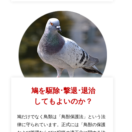
鳩を駆除･撃退･退治
してもよいのか？
鳩だけでなく鳥類は「鳥獣保護法」という法
律に守られています。正式には「鳥獣の保護