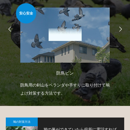
安心安全
安心
防鳥ピン
どを
防鳥用の剣山をベランダや手すりに取り付けて鳩
忌
で
よけ対策する方法です。
や
で
鳩の対策方法
鳩の巣ができていたら役所に電話すれば