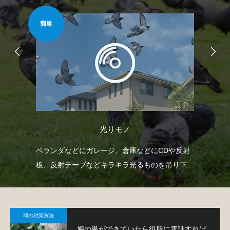
簡単
難易
光りモノ
自動
ベランダなどにガレージ、倉庫などにCDや反射
ゴ
せて
板、反射テープなどキラキラ光るものを吊り下げ
ネ
て、鳩を寄り付きにくくするという方法です。
策
鳩の対策方法
鳩の巣ができていたら役所に電話すれば