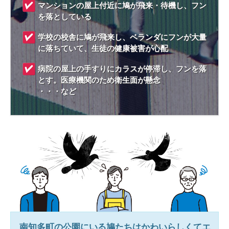
マンションの屋上付近に鳩が飛来・待機し、フン
を落としている
学校の校舎に鳩が飛来し、ベランダにフンが大量
に落ちていて、生徒の健康被害が心配
病院の屋上の手すりにカラスが停滞し、フンを落
とす。医療機関のため衛生面が懸念
・・・など
南知多町
の公園にいる鳩たちはかわいらしくてエ