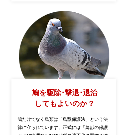
鳩を駆除･撃退･退治
してもよいのか？
鳩だけでなく鳥類は「鳥獣保護法」という法
律に守られています。正式には「鳥獣の保護