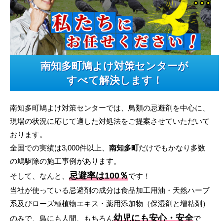
南知多町鳩よけ対策センターが
すべて解決します！
南知多町鳩よけ対策センターでは、鳥類の忌避剤を中心に、
現場の状況に応じて適した対処法をご提案させていただいて
おります。
全国での実績は3,000件以上、
南知多町
だけでもかなり多数
の鳩駆除の施工事例があります。
忌避率は100％
そして、なんと、
です！
当社が使っている忌避剤の成分は食品加工用油・天然ハーブ
系及びローズ種植物エキス・薬用添加物（保湿剤と増粘剤）
幼児にも安心・安全
のみで、鳥にも人間、もちろん
で