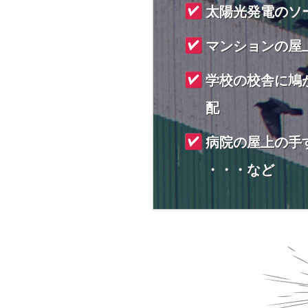
太陽光発電のソ
マンションの屋
学校の校舎に鳩
配
病院の屋上の手
・・・など