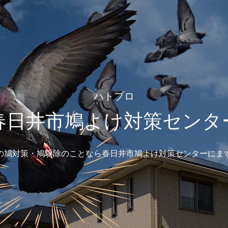
ハトプロ
春日井市鳩よけ対策センタ
の鳩対策・鳩駆除のことなら春日井市鳩よけ対策センターにま