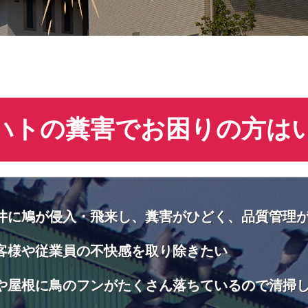
ハトの糞害でお困りの方は
井に鳩が侵入・飛来し、糞害がひどく、品質管理
客様や従業員の不快感を取り除きたい
や屋根に鳥のフンがたくさん落ちているので清掃