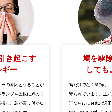
引き起こす
鳩を駆除
ルギー
しても
ギーの原因となることが
鳩だけでなく鳥類は「
ベランダや屋根に鳩のフ
守られています。正式
清掃し、鳥が寄り付かな
理ならびに狩猟の適正