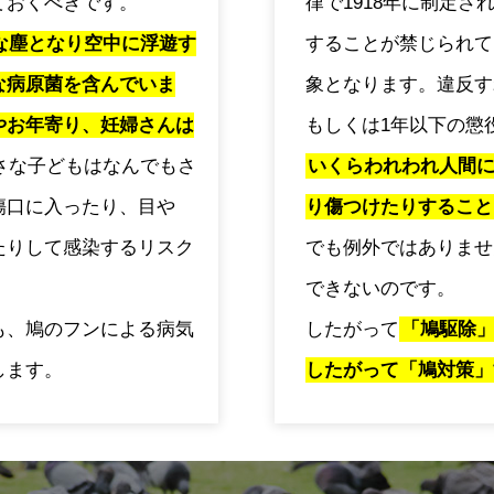
ておくべきです。
律で1918年に制定
な塵となり空中に浮遊す
することが禁じられて
な病原菌を含んでいま
象となります。違反す
やお年寄り、妊婦さんは
もしくは1年以下の懲
さな子どもはなんでもさ
いくらわれわれ人間
傷口に入ったり、目や
り傷つけたりすること
たりして感染するリスク
でも例外ではありませ
できないのです。
も、鳩のフンによる病気
したがって
「鳩駆除
します。
したがって「鳩対策」