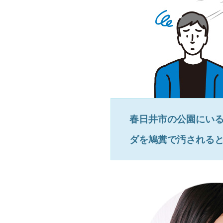
春日井市
の公園にい
ダを鳩糞で汚される