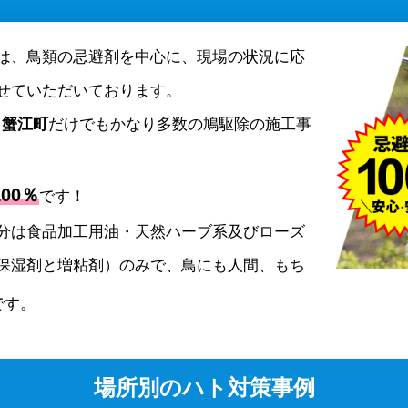
は、鳥類の忌避剤を中心に、現場の状況に応
せていただいております。
、
蟹江町
だけでもかなり多数の鳩駆除の施工事
00％
です！
分は食品加工用油・天然ハーブ系及びローズ
保湿剤と増粘剤）のみで、鳥にも人間、もち
です。
場所別のハト対策事例