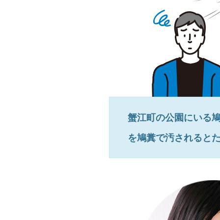
蟹江町
の公園にいる
を鳩糞で汚されると