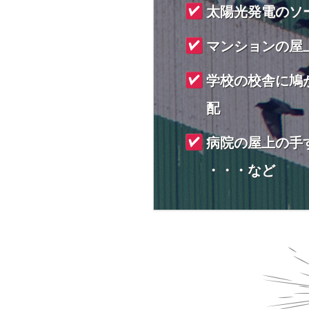
太陽光発電のソ
マンションの屋
学校の校舎に鳩
配
病院の屋上の手
・・・など