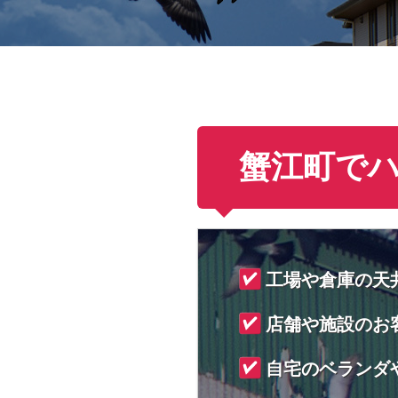
蟹江町で
工場や倉庫の天
店舗や施設のお
自宅のベランダ