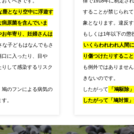
ておくべきです。
律で1918年に制定
な塵となり空中に浮遊す
することが禁じられて
な病原菌を含んでいま
象となります。違反す
やお年寄り、妊婦さんは
もしくは1年以下の懲
さな子どもはなんでもさ
いくらわれわれ人間
傷口に入ったり、目や
り傷つけたりすること
たりして感染するリスク
も例外ではありません
きないのです。
、鳩のフンによる病気の
したがって
「鳩駆除
ます。
したがって「鳩対策」