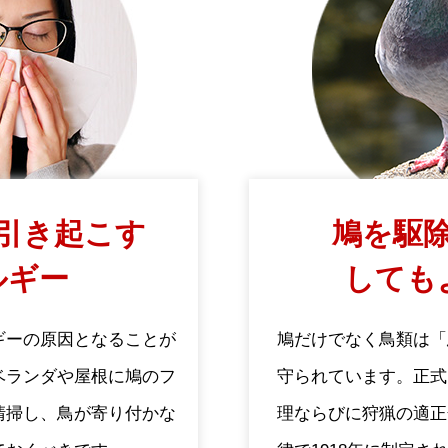
引き起こす
鳩を駆除
ルギー
しても
ギーの原因となることが
鳩だけでなく鳥類は「
ベランダや屋根に鳩のフ
守られています。正式
清掃し、鳥が寄り付かな
理ならびに狩猟の適正