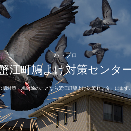
ハトプロ
蟹江町鳩よけ対策センタ
の鳩対策・鳩駆除のことなら蟹江町鳩よけ対策センターにまず