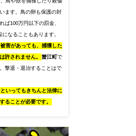
され、鳥や獣を捕獲したり殺傷
います。鳥の卵も保護の対
れば100万円以下の罰金、
役になることもあります。
に被害があっても、捕獲した
は許されません。
蟹江町
で
。撃退・退治することはで
」といってもきちんと法律に
することが必要です。