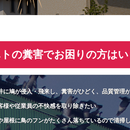
ハトの糞害でお困りの方はい
井に鳩が侵入・飛来し、糞害がひどく、品質管理
客様や従業員の不快感を取り除きたい
や屋根に鳥のフンがたくさん落ちているので清掃