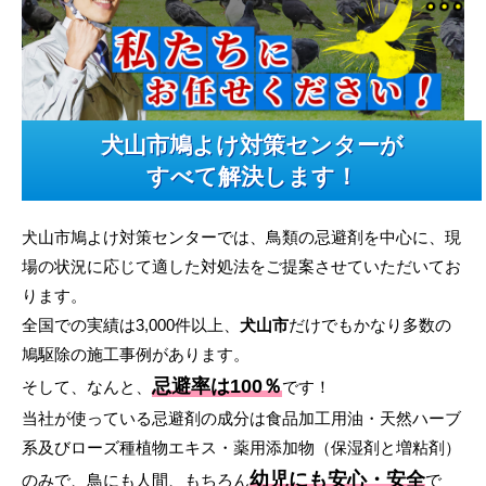
犬山市鳩よけ対策センターが
すべて解決します！
犬山市鳩よけ対策センターでは、鳥類の忌避剤を中心に、現
場の状況に応じて適した対処法をご提案させていただいてお
ります。
全国での実績は3,000件以上、
犬山市
だけでもかなり多数の
鳩駆除の施工事例があります。
忌避率は100％
そして、なんと、
です！
当社が使っている忌避剤の成分は食品加工用油・天然ハーブ
系及びローズ種植物エキス・薬用添加物（保湿剤と増粘剤）
幼児にも安心・安全
のみで、鳥にも人間、もちろん
で