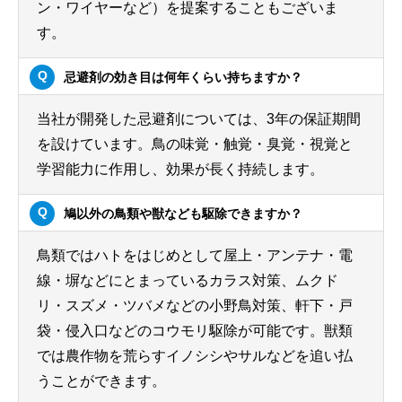
ン・ワイヤーなど）を提案することもございま
す。
忌避剤の効き目は何年くらい持ちますか？
当社が開発した忌避剤については、3年の保証期間
を設けています。鳥の味覚・触覚・臭覚・視覚と
学習能力に作用し、効果が長く持続します。
鳩以外の鳥類や獣なども駆除できますか？
鳥類ではハトをはじめとして屋上・アンテナ・電
線・塀などにとまっているカラス対策、ムクド
リ・スズメ・ツバメなどの小野鳥対策、軒下・戸
袋・侵入口などのコウモリ駆除が可能です。獣類
では農作物を荒らすイノシシやサルなどを追い払
うことができます。