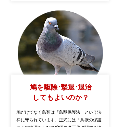
鳩を駆除･撃退･退治
してもよいのか？
鳩だけでなく鳥類は「鳥獣保護法」という法
律に守られています。正式には「鳥獣の保護