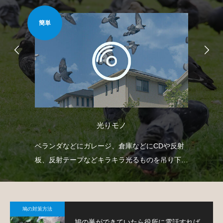
簡単
安心
光りモノ
臭い
ベランダなどにガレージ、倉庫などにCDや反射
ベ
薬剤
板、反射テープなどキラキラ光るものを吊り下げ
渡
て、鳩を寄り付きにくくするという方法です。
す
鳩の対策方法
鳩の巣ができていたら役所に電話すれば