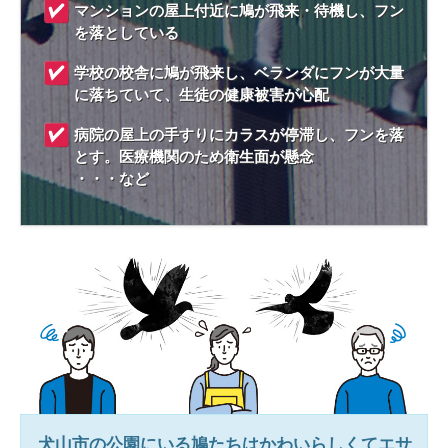
マンションの屋上付近に鳩が飛来・待機し、フン
を落としている
学校の校舎に鳩が飛来し、ベランダにフンが大量
に落ちていて、生徒の健康被害が心配
病院の屋上の手すりにカラスが停滞し、フンを落
とす。医療機関のため衛生面が懸念
・・・など
犬山市
の公園にいる鳩たちはかわいらしくてエサ